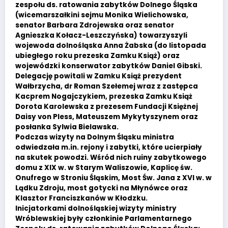
zespołu ds. ratowania zabytków Dolnego Śląska
(wicemarszałkini sejmu Monika Wielichowska,
senator Barbara Zdrojewska oraz senator
Agnieszka Kołacz-Leszczyńska) towarzyszyli
wojewoda dolnośląska Anna Żabska (do listopada
ubiegłego roku prezeska Zamku Książ) oraz
wojewódzki konserwator zabytków Daniel Gibski.
Delegację powitali w Zamku Książ prezydent
Wałbrzycha, dr Roman Szełemej wraz z zastępca
Kacprem Nogajczykiem, prezeska Zamku Książ
Dorota Karolewska z prezesem Fundacji Księżnej
Daisy von Pless, Mateuszem Mykytyszynem oraz
posłanka Sylwia Bielawska.
Podczas wizyty na Dolnym Śląsku ministra
odwiedzała m.in. rejony i zabytki, które ucierpiały
na skutek powodzi. Wśród nich ruiny zabytkowego
domu z XIX w. w Starym Waliszowie, Kaplicę św.
Onufrego w Stroniu Śląskim, Most Św. Jana z XVI w. w
Lądku Zdroju, most gotycki na Młynówce oraz
Klasztor Franciszkanów w Kłodzku.
Inicjatorkami dolnośląskiej wizyty ministry
Wróblewskiej były członkinie Parlamentarnego