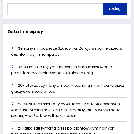
Szukaj
Ostatnie wpisy
Seniorzy i młodzież ze Szczawna-Zdroju wspólnie przeciw
dezinformacji i manipulacji
33-latka z cofniętymi uprawnieniami do kierowania
pojazdami wyeliminowana z lokalnych dróg
20-latek zatrzymany z metamfetaminą i marihuaną przez
głuszyckich policjantów
Wielki sukces rekrutacyjny Akademii Nauk Stosowanych
Angelusa Silesiusa! Uczelnia bije rekordy, ale Ty wciąż masz
szansę – weź udział w II turze naboru!
21-latka zatrzymana przez policjantów kryminalnych