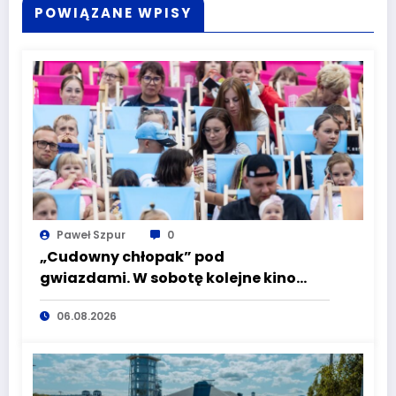
POWIĄZANE WPISY
Paweł Szpur
0
„Cudowny chłopak” pod
gwiazdami. W sobotę kolejne kino
plenerowe w Aqua Zdroju
06.08.2026