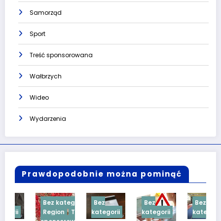
Samorząd
Sport
Treść sponsorowana
Wałbrzych
Wideo
Wydarzenia
Prawdopodobnie można pominąć
Bez kategorii
Bez
Bez
Bez
Region
Treść
kategorii
kategorii
kategorii