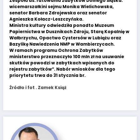
Zespołu ds. ratowania zabytków Dolnego Śląska:
wicemarszałkini sejmu Monika Wielichowska,
senator Barbara Zdrojewska oraz senator
Agnieszka Kołacz-Leszczyńska.
Ministra kultury odwiedziła ponadto Muzeum
Papiernictwa w Dusznikach Zdroju, Starą Kopalnię w
Wałbrzychu, Opactwo Cystersów w Lubiążu oraz
Bazylikę Nawiedzenia NMP w Wambierzycach.
W ramach programu Ochrona Zabytków
ministerstwo przeznaczyło 100 mln zł na usuwanie
skutków powodzi w zabytkach wpisanych do
rejestru zabytków”. Nabór wniosków dla tego
priorytetu trwa do 31 stycznia br.
Źródło i fot . Zamek Książ