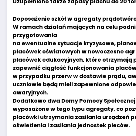
Uzupełniono także zapasy piachu do 20 ton 
Doposażenie szkół w agregaty prądotwórcz
W ramach działań mających na celu podni
przygotowania
na ewentualne sytuacje kryzysowe, plano
placówek oświatowych w nowoczesne agre
placówek edukacyjnych, które otrzymają 
zapewnić ciągłość funkcjonowania placów
w przypadku przerw w dostawie prądu, awar
uczniowie będą mieli zapewnione odpowie
awaryjnych.
Dodatkowo dwa Domy Pomocy Społecznej 
wyposażone w tego typu agregaty, co pozw
placówki utrzymania zasilania urządzeń p
oświetlenia i zasilania jednostek pieców.