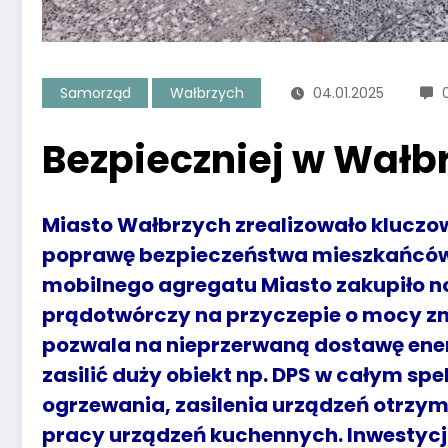
Samorząd
Wałbrzych
04.01.2025
Bezpieczniej w Wałb
Miasto Wałbrzych zrealizowało kluczow
poprawę bezpieczeństwa mieszkańców
mobilnego agregatu
Miasto zakupiło 
prądotwórczy na przyczepie o mocy zn
pozwala na nieprzerwaną dostawę ener
zasilić duży obiekt np. DPS w całym spe
ogrzewania, zasilenia urządzeń otrzy
pracy urządzeń kuchennych.
Inwestycj