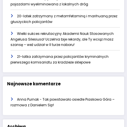
pojazdami wyeliminowana z lokalnych dróg
20-latek zatrzymany z metamfetaminą i marihuaną przez
głuszyckich policjantów
Wielki sukces rekrutacyjny Akademii Nauk Stosowanych
Angelusa Silesiusa! Uczelnia bije rekordy, ale Ty wciąż masz
szansę – weź udział w II turze naboru!
21-latka zatrzymana przez policjantów kryminalnych
pierwszego komisariatu za kradzieże sklepowe
Najnowsze komentarze
Anna Purnak
-
Tak powstawało osiedle Piaskowa Góra –
rozmowa z Danielem Sip!
Archiwa