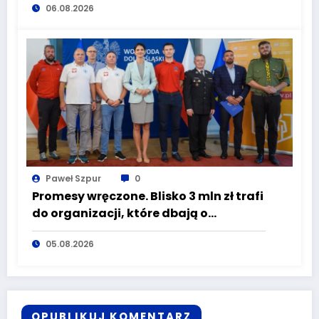
06.08.2026
wciąż masz szansę – weź udział w II
turze naboru!
Paweł Szpur
0
Promesy wręczone. Blisko 3 mln zł trafi
do organizacji, które dbają o
bezpieczeństwo mieszkańców
05.08.2026
Dolnego Śląska
OPUBLIKUJ KOMENTARZ