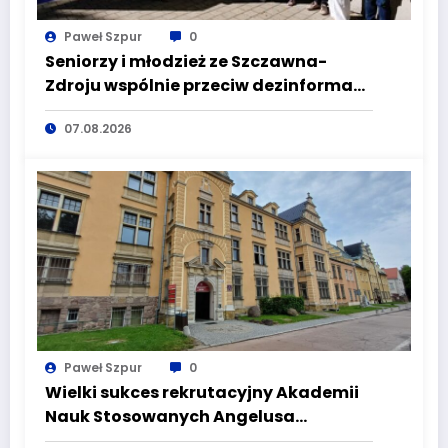
Paweł Szpur
0
Seniorzy i młodzież ze Szczawna-
Zdroju wspólnie przeciw dezinformacji
i manipulacji
07.08.2026
Paweł Szpur
0
Wielki sukces rekrutacyjny Akademii
Nauk Stosowanych Angelusa
Silesiusa! Uczelnia bije rekordy, ale Ty