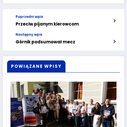
Poprzedni wpis
Przeciw pijanym kierowcom
Następny wpis
Górnik podsumował mecz
POWIĄZANE WPISY