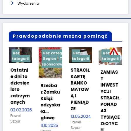
Wydarzenia
Prawdopodobnie można pominąć
Bez kategorii
Bez
Bez
Bez
rii
Region
Treść
kategorii
kategorii
kategorii
sponsorowana
ni
STRACIŁ
TESTY
ZAMIAS
to
KARTĘ
SPRAW
T
ięc
BANKO
NOŚCIO
INWEST
Rzeźba
MATOW
WE DLA
YCJI
z Zamku
zym
Ą I
KANDYD
STRACIŁ
Książ
h
PIENIĄD
ATÓW
PONAD
odzyska
ZE
DO
2026
43
ła…
POLICJI
13.05.2024
TYSIĄCE
głowę
Paweł
27.03.2024
ZŁOTYC
11.10.2025
Szpur
Paweł
H