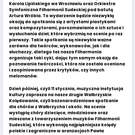
Karola Lipińskiego we Wrocławiu oraz Orkiestra
Symfoniczna Filharmonii Sudeckiej pod batutą
Artura Wróbla. To wydarzenie będzie niezwykłą
okazją do spotkania się z artystami plastykami
oraz kompozytorami, porozmawiania o ich sztuce i
wysłuchania dzieł, które wybrzmią na scenie po raz
pierwszy. Takie spotkania są niezwykle ważne
zarówno dla twórców, wykonawców, jak i dla
słuchaczy, dlatego też nasza Filharmonia
organizuje taki cykl, dając tym samym okazję do
poznawania twórczości, która nie została oceniona
i zaopiniowana przez krytyków, czy innych
melomanów.
Dzień później, czyli 11 stycznia, muzyczna instytucja
kultury zaprasza na nasze drugie Wałbrzyskie
Kolędowanie, czyli bożonarodzeniowe spotkanie
dla chórów z Wałbrzycha i okolic. Na scenie
wystąpią chóry dziecięce, młodzieżowe oraz
mieszane z towarzyszeniem muzyków Filharmonii
Sudeckiej, które wykonają najpiękniejsze kolędy
polskie i zagraniczne w aranżacjach Pawła