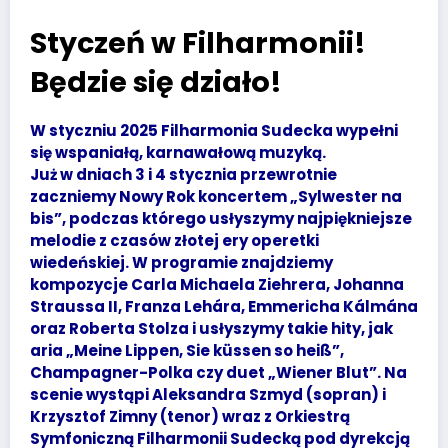
Styczeń w Filharmonii!
Będzie się działo!
W styczniu 2025 Filharmonia Sudecka wypełni
się wspaniałą, karnawałową muzyką.
Już w dniach 3 i 4 stycznia przewrotnie
zaczniemy Nowy Rok koncertem „Sylwester na
bis”, podczas którego usłyszymy najpiękniejsze
melodie z czasów złotej ery operetki
wiedeńskiej. W programie znajdziemy
kompozycje Carla Michaela Ziehrera, Johanna
Straussa II, Franza Lehára, Emmericha Kálmána
oraz Roberta Stolza i usłyszymy takie hity, jak
aria „Meine Lippen, Sie küssen so heiß”,
Champagner-Polka czy duet „Wiener Blut”. Na
scenie wystąpi Aleksandra Szmyd (sopran) i
Krzysztof Zimny (tenor) wraz z Orkiestrą
Symfoniczną Filharmonii Sudecką pod dyrekcją