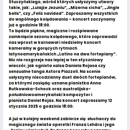
Stuczyńskiego, wśród których usłyszymy utwory
takie, jak: „Lulajże Jezuniu”, „Mizerna cicha”, „Jingle
bells”, czy „Feliz navidad”. Zapraszamy wszystkich
do wspólnego kolędowania – koncert zaczynamy
już o godzinie 18:00.
To będzie piękne, magiczne i rozśpiewane
zamknięcie sezonu kolędowego, które zaprowadzi
nas wprost w karnawał i niedzielny koncert
kameralny w gorących rytmach
latynoamerykańskich „Latino na dwa fortepiany”.
Nic nie rozgrzeje nas lepiej w ten styczniowy
wieczór, jak ognista salsa Daniela Rojasa czy
sensualne tanga Astora Piazzoli. Na scenie
usłyszymy niecodzienny duet dwóch fortepianów,
za którymi zasiądą: uznana pianistka Anna
Rutkowska-Schock oraz australijsko-
południowoamerykański kompozytor i
pianista Daniel Rojas. Na koncert zapraszamy 12
stycznia 2025 o godzinie 18:00.
A już w kolejny weekend zabierze się słuchaczy do
magicznego świata operetki Franza Lehára i jego