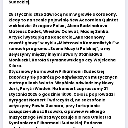
Sudeckiej.
25 stycznia 2025 zawrócą nam w głowie akordeony,
kiedy to na scenie pojawi się New Accordion Quintet
w składzie: Grzegorz Palus , Alena Budzinakova
Mateusz Dudek, Wiesław Ochwat, Maciej Zimka.
Artyści wystąpią na koncercie „Akordeonowy
zawrót głowy” w cyklu „Mistrzowie Kameralistyki” w
ramach programu „Scena Muzyki Polskiej”, a my
usłyszymy między innymi utwory Stanisława
Moniuszki, Karola Szymanowskiego czy Wojciecha
Kilara.
Styczniowy karnawał w Filharmonii Sudeckiej
zakończy się podróżą po największych muzycznych
metropoliach świata. Wspólnie odwiedzimy Nowy
Jork, Paryż i Wiedeń. Na koncert zapraszamy 31
stycznia 2025 o godzinie 19:00. Całość poprowadzi
dyrygent Norbert Twórczyński, na saksofonie
usłyszymy Pawła Gusnara, przy fortepianie
zasiądzie Łukasz Bzowski, a powiew wielkiego
muzycznego świata wyczaruje dla nas Orkiestra
Symfoniczna Filharmonii Sudeckiej. Podczas