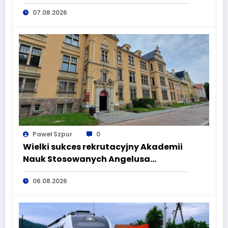
i manipulacji
07.08.2026
Paweł Szpur
0
Wielki sukces rekrutacyjny Akademii
Nauk Stosowanych Angelusa
Silesiusa! Uczelnia bije rekordy, ale Ty
06.08.2026
wciąż masz szansę – weź udział w II
turze naboru!