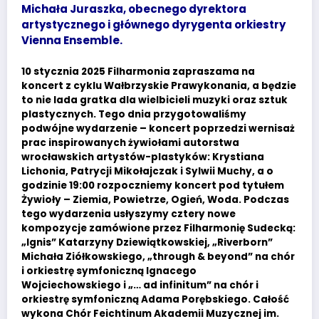
Michała Juraszka, obecnego dyrektora
artystycznego i głównego dyrygenta orkiestry
Vienna Ensemble.
10 stycznia 2025 Filharmonia zapraszama na
koncert z cyklu Wałbrzyskie Prawykonania, a będzie
to nie lada gratka dla wielbicieli muzyki oraz sztuk
plastycznych. Tego dnia przygotowaliśmy
podwójne wydarzenie – koncert poprzedzi wernisaż
prac inspirowanych żywiołami autorstwa
wrocławskich artystów-plastyków: Krystiana
Lichonia, Patrycji Mikołajczak i Sylwii Muchy, a o
godzinie 19:00 rozpoczniemy koncert pod tytułem
Żywioły – Ziemia, Powietrze, Ogień, Woda. Podczas
tego wydarzenia usłyszymy cztery nowe
kompozycje zamówione przez Filharmonię Sudecką:
„Ignis” Katarzyny Dziewiątkowskiej, „Riverborn”
Michała Ziółkowskiego, „through & beyond” na chór
i orkiestrę symfoniczną Ignacego
Wojciechowskiego i „… ad infinitum” na chór i
orkiestrę symfoniczną Adama Porębskiego. Całość
wykona Chór Feichtinum Akademii Muzycznej im.