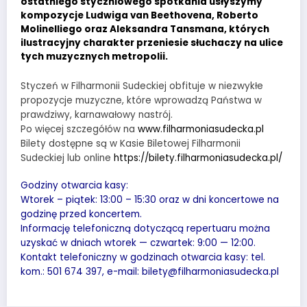
ostatniego styczniowego spotkania usłyszymy
kompozycje Ludwiga van Beethovena, Roberto
Molinelliego oraz Aleksandra Tansmana, których
ilustracyjny charakter przeniesie słuchaczy na ulice
tych muzycznych metropolii.
Styczeń w Filharmonii Sudeckiej obfituje w niezwykłe
propozycje muzyczne, które wprowadzą Państwa w
prawdziwy, karnawałowy nastrój.
Po więcej szczegółów na
www.filharmoniasudecka.pl
Bilety dostępne są w Kasie Biletowej Filharmonii
Sudeckiej lub online
https://bilety.filharmoniasudecka.pl/
Godziny otwarcia kasy:
Wtorek – piątek: 13:00 – 15:30 oraz w dni koncertowe na
godzinę przed koncertem.
Informację telefoniczną dotyczącą repertuaru można
uzyskać w dniach wtorek — czwartek: 9:00 — 12:00.
Kontakt telefoniczny w godzinach otwarcia kasy: tel.
kom.: 501 674 397, e-mail:
bilety@filharmoniasudecka.pl