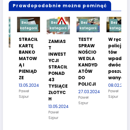
Prawdopodobnie można pominąć
orii
Bez
Bez
Bez
Bez
Treść
kategorii
kategorii
kategorii
kategorii
owana
STRACIŁ
TESTY
W ręce
ZAMIAS
KARTĘ
SPRAW
policjan
T
BANKO
NOŚCIO
tów
INWEST
MATOW
WE DLA
wpadło
YCJI
Ą I
KANDYD
dwóch
STRACIŁ
PIENIĄD
ATÓW
poszuki
PONAD
ZE
DO
wanych
43
POLICJI
13.05.2024
08.02.2024
TYSIĄCE
Paweł
Paweł
27.03.2024
ZŁOTYC
Szpur
Szpur
Paweł
H
Szpur
13.05.2024
Paweł
Szpur