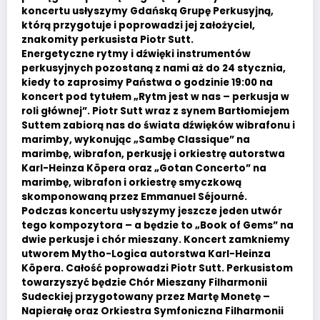
koncertu usłyszymy Gdańską Grupę Perkusyjną,
którą przygotuje i poprowadzi jej założyciel,
znakomity perkusista Piotr Sutt.
Energetyczne rytmy i dźwięki instrumentów
perkusyjnych pozostaną z nami aż do 24 stycznia,
kiedy to zaprosimy Państwa o godzinie 19:00 na
koncert pod tytułem „Rytm jest w nas – perkusja w
roli głównej”. Piotr Sutt wraz z synem Bartłomiejem
Suttem zabiorą nas do świata dźwięków wibrafonu i
marimby, wykonując „Sambę Classique” na
marimbę, wibrafon, perkusję i orkiestrę autorstwa
Karl-Heinza Köpera oraz „Gotan Concerto” na
marimbę, wibrafon i orkiestrę smyczkową
skomponowaną przez Emmanuel Séjourné.
Podczas koncertu usłyszymy jeszcze jeden utwór
tego kompozytora – a będzie to „Book of Gems” na
dwie perkusje i chór mieszany. Koncert zamkniemy
utworem Mytho-Logica autorstwa Karl-Heinza
Köpera. Całość poprowadzi Piotr Sutt. Perkusistom
towarzyszyć będzie Chór Mieszany Filharmonii
Sudeckiej przygotowany przez Martę Monetę –
Napierałę oraz Orkiestra Symfoniczna Filharmonii