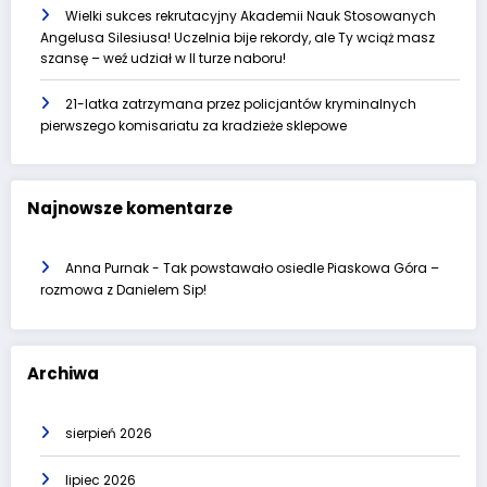
Wielki sukces rekrutacyjny Akademii Nauk Stosowanych
Angelusa Silesiusa! Uczelnia bije rekordy, ale Ty wciąż masz
szansę – weź udział w II turze naboru!
21-latka zatrzymana przez policjantów kryminalnych
pierwszego komisariatu za kradzieże sklepowe
Najnowsze komentarze
Anna Purnak
-
Tak powstawało osiedle Piaskowa Góra –
rozmowa z Danielem Sip!
Archiwa
sierpień 2026
lipiec 2026