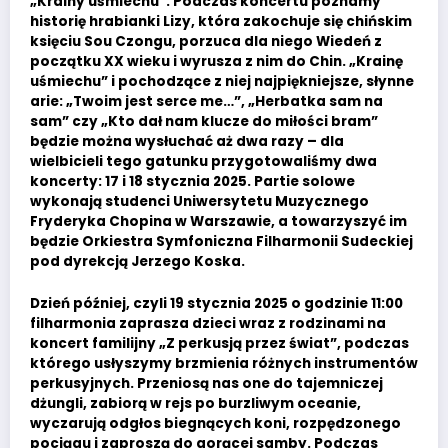
„Krainy uśmiechu”. Podczas koncertu poznamy
historię hrabianki Lizy, która zakochuje się chińskim
księciu Sou Czongu, porzuca dla niego Wiedeń z
początku XX wieku i wyrusza z nim do Chin. „Krainę
uśmiechu” i pochodzące z niej najpiękniejsze, słynne
arie: „Twoim jest serce me…”, „Herbatka sam na
sam” czy „Kto dał nam klucze do miłości bram”
będzie można wysłuchać aż dwa razy – dla
wielbicieli tego gatunku przygotowaliśmy dwa
koncerty: 17 i 18 stycznia 2025. Partie solowe
wykonają studenci Uniwersytetu Muzycznego
Fryderyka Chopina w Warszawie, a towarzyszyć im
będzie Orkiestra Symfoniczna Filharmonii Sudeckiej
pod dyrekcją Jerzego Koska.
Dzień później, czyli 19 stycznia 2025 o godzinie 11:00
filharmonia zaprasza dzieci wraz z rodzinami na
koncert familijny „Z perkusją przez świat”, podczas
którego usłyszymy brzmienia różnych instrumentów
perkusyjnych. Przeniosą nas one do tajemniczej
dżungli, zabiorą w rejs po burzliwym oceanie,
wyczarują odgłos biegnących koni, rozpędzonego
pociągu i zaproszą do gorącej samby. Podczas