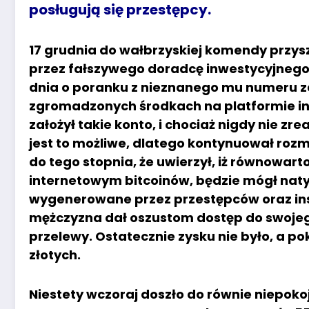
posługują się przestępcy.
17 grudnia do wałbrzyskiej komendy przysz
przez fałszywego doradcę inwestycyjnego.
dnia o poranku z nieznanego mu numeru z
zgromadzonych środkach na platformie in
założył takie konto, i chociaż nigdy nie zre
jest to możliwe, dlatego kontynuował ro
do tego stopnia, że uwierzył, iż równowart
internetowym bitcoinów, będzie mógł natyc
wygenerowane przez przestępców oraz in
mężczyzna dał oszustom dostęp do swojego 
przelewy. Ostatecznie zysku nie było, a po
złotych.
Niestety wczoraj doszło do równie niepo