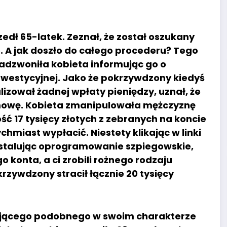
edł 65-latek. Zeznał, że został oszukany
 A jak doszło do całego procederu? Tego
adzwoniła kobieta informując go o
westycyjnej. Jako że pokrzywdzony kiedyś
alizował żadnej wpłaty pieniędzy, uznał, że
zmowę. Kobieta zmanipulowała mężczyznę
ość 17 tysięcy złotych z zebranych na koncie
hmiast wypłacić. Niestety klikając w linki
stalując oprogramowanie szpiegowskie,
konta, a ci zrobili rożnego rodzaju
krzywdzony stracił łącznie 20 tysięcy
kojącego podobnego w swoim charakterze