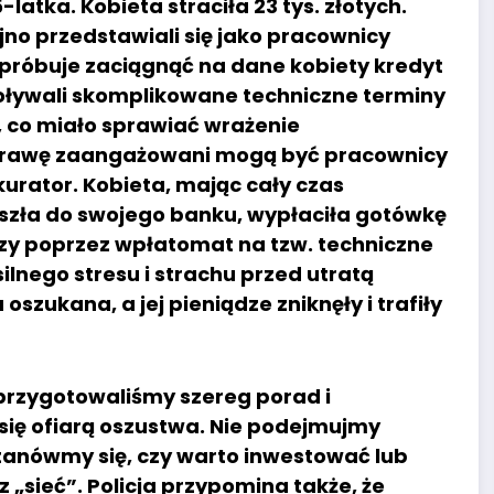
atka. Kobieta straciła 23 tys. złotych.
jno przedstawiali się jako pracownicy
próbuje zaciągnąć na dane kobiety kredyt
ywoływali skomplikowane techniczne terminy
, co miało sprawiać wrażenie
w sprawę zaangażowani mogą być pracownicy
urator. Kobieta, mając cały czas
zła do swojego banku, wypłaciła gotówkę
zy poprzez wpłatomat na tzw. techniczne
lnego stresu i strachu przed utratą
szukana, a jej pieniądze zniknęły i trafiły
rzygotowaliśmy szereg porad i
ię ofiarą oszustwa. Nie podejmujmy
tanówmy się, czy warto inwestować lub
 „sieć”. Policja przypomina także, że