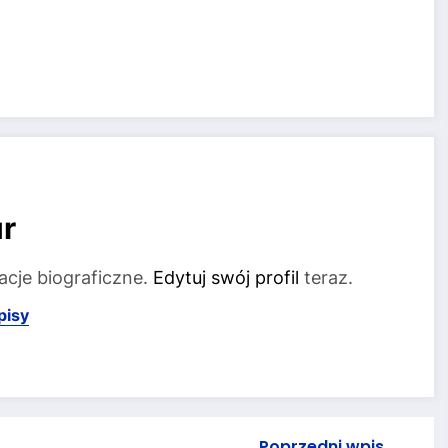
r
acje biograficzne.
Edytuj swój profil
teraz.
pisy
Poprzedni wpis