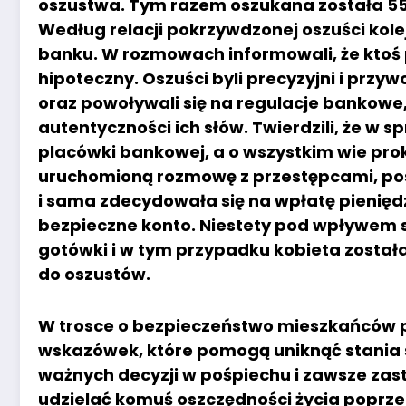
oszustwa. Tym razem oszukana została 55-l
Według relacji pokrzywdzonej oszuści kole
banku. W rozmowach informowali, że ktoś 
hipoteczny. Oszuści byli precyzyjni i prz
oraz powoływali się na regulacje bankowe
autentyczności ich słów. Twierdzili, że 
placówki bankowej, a o wszystkim wie prok
uruchomioną rozmowę z przestępcami, pos
i sama zdecydowała się na wpłatę pienięd
bezpieczne konto. Niestety pod wpływem si
gotówki i w tym przypadku kobieta została o
do oszustów.
W trosce o bezpieczeństwo mieszkańców p
wskazówek, które pomogą uniknąć stania s
ważnych decyzji w pośpiechu i zawsze zas
udzielać komuś oszczędności życia poprzez