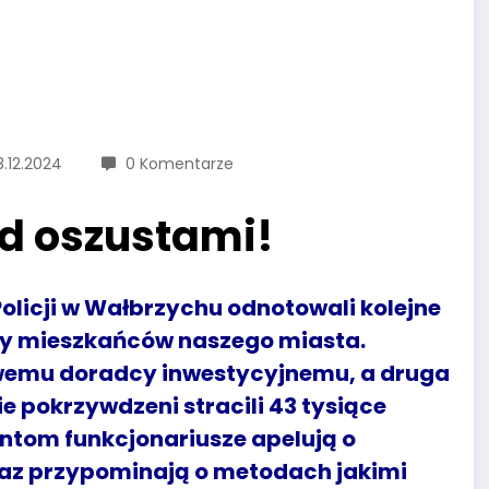
8.12.2024
0 Komentarze
ed oszustami!
olicji w Wałbrzychu odnotowali kolejne
ęły mieszkańców naszego miasta.
ywemu doradcy inwestycyjnemu, a druga
 pokrzywdzeni stracili 43 tysiące
ntom funkcjonariusze apelują o
raz przypominają o metodach jakimi