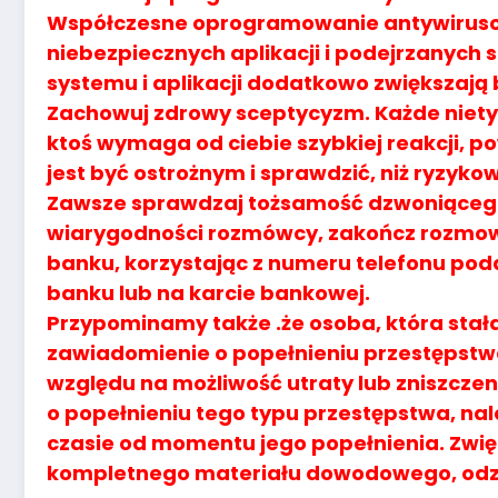
Współczesne oprogramowanie antywirus
niebezpiecznych aplikacji i podejrzanych 
systemu i aplikacji dodatkowo zwiększają
Zachowuj zdrowy sceptycyzm. Każde niety
ktoś wymaga od ciebie szybkiej reakcji, p
jest być ostrożnym i sprawdzić, niż ryzyko
Zawsze sprawdzaj tożsamość dzwoniącego.
wiarygodności rozmówcy, zakończ rozmowę
banku, korzystając z numeru telefonu poda
banku lub na karcie bankowej.
Przypominamy także .że osoba, która stał
zawiadomienie o popełnieniu przestępstwa 
względu na możliwość utraty lub zniszcz
o popełnieniu tego typu przestępstwa, nal
czasie od momentu jego popełnienia. Zwię
kompletnego materiału dowodowego, odzys