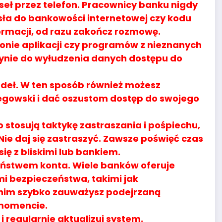
eł przez telefon. Pracownicy banku nigdy
sła do bankowości internetowej czy kodu
ormacji, od razu zakończ rozmowę.
fonie aplikacji czy programów z nieznanych
dynie do wyłudzenia danych dostępu do
źródeł. W ten sposób również możesz
gowski i dać oszustom dostęp do swojego
o stosują taktykę zastraszania i pośpiechu,
Nie daj się zastraszyć. Zawsze poświęć czas
ię z bliskimi lub bankiem.
eństwem konta. Wiele banków oferuje
i bezpieczeństwa, takimi jak
i nim szybko zauważysz podejrzaną
momencie.
 regularnie aktualizuj system.