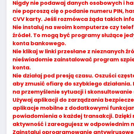
Nigdy nie podawaj danych osobowych i has
nie poproszą cię o podanie numeru PIN, ha
CVV karty. Jeśli rozmówca żąda takich inf
Nie instaluj na swoim komputerze czy tele
źródeł. To mogą być programy służące je
konta bankowego.
Nie klikaj w linki przesłane z nieznanych 
nieświadomie zainstalować program szpie
konta.
Nie działaj pod presją czasu. Oszuści częst
aby zmusić ofiarę do szybkiego działania. 
na przemyślenie sytuacji i skonsultowanie s
Używaj aplikacji do zarządzania bezpiecz
aplikacje mobilne z dodatkowymi funkcjam
powiadomienia o każdej transakcji. Dzięk
aktywność i zareagujesz w odpowiednim 
Zainstaluj oprogramowanie antywirusowe i