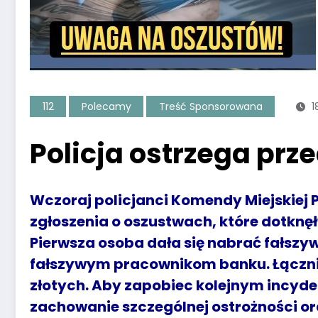
112
Polecamy
Treść Sponsorowana
1
Policja ostrzega prz
Wczoraj policjanci Komendy Miejskiej P
zgłoszenia o oszustwach, które dotkn
Pierwsza osoba dała się nabrać fałsz
fałszywym pracownikom banku. Łącznie
złotych. Aby zapobiec kolejnym incyde
zachowanie szczególnej ostrożności o