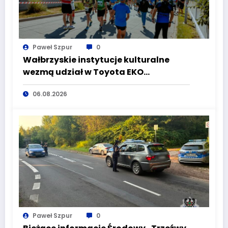
Paweł Szpur
0
Wałbrzyskie instytucje kulturalne
wezmą udział w Toyota EKO
Półmaraton Wałbrzych
06.08.2026
Paweł Szpur
0