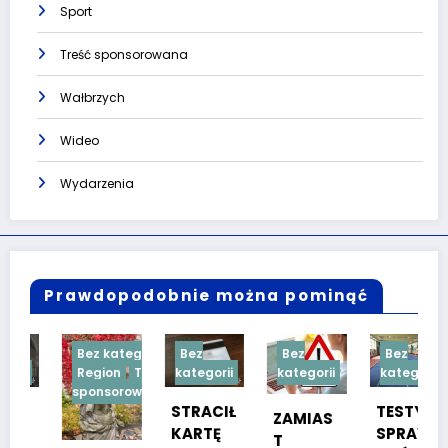
Sport
Treść sponsorowana
Wałbrzych
Wideo
Wydarzenia
Prawdopodobnie można pominąć
Bez kategorii
Bez
Bez
Bez
Region
Treść
kategorii
kategorii
kategorii
sponsorowana
STRACIŁ
TESTY
ZAMIAS
KARTĘ
SPRAW
T