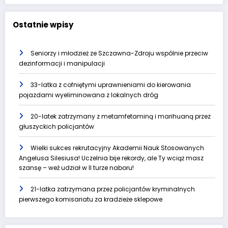
Ostatnie wpisy
Seniorzy i młodzież ze Szczawna-Zdroju wspólnie przeciw
dezinformacji i manipulacji
33-latka z cofniętymi uprawnieniami do kierowania
pojazdami wyeliminowana z lokalnych dróg
20-latek zatrzymany z metamfetaminą i marihuaną przez
głuszyckich policjantów
Wielki sukces rekrutacyjny Akademii Nauk Stosowanych
Angelusa Silesiusa! Uczelnia bije rekordy, ale Ty wciąż masz
szansę – weź udział w II turze naboru!
21-latka zatrzymana przez policjantów kryminalnych
pierwszego komisariatu za kradzieże sklepowe