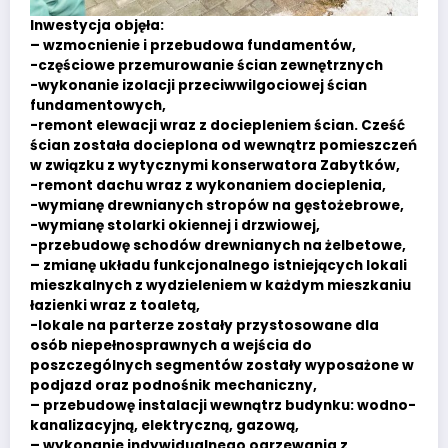
Inwestycja objęła:
– wzmocnienie i przebudowa fundamentów,
-częściowe przemurowanie ścian zewnętrznych
-wykonanie izolacji przeciwwilgociowej ścian
fundamentowych,
-remont elewacji wraz z dociepleniem ścian. Cześć
ścian została docieplona od wewnątrz pomieszczeń
w związku z wytycznymi konserwatora Zabytków,
-remont dachu wraz z wykonaniem docieplenia,
-wymianę drewnianych stropów na gęstożebrowe,
-wymianę stolarki okiennej i drzwiowej,
-przebudowę schodów drewnianych na żelbetowe,
– zmianę układu funkcjonalnego istniejących lokali
mieszkalnych z wydzieleniem w każdym mieszkaniu
łazienki wraz z toaletą,
-lokale na parterze zostały przystosowane dla
osób niepełnosprawnych a wejścia do
poszczególnych segmentów zostały wyposażone w
podjazd oraz podnośnik mechaniczny,
– przebudowę instalacji wewnątrz budynku: wodno-
kanalizacyjną, elektryczną, gazową,
– wykonanie indywidualnego ogrzewania z