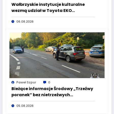
Wałbrzyskie instytucje kulturalne
wezmą udział w Toyota EKO
Półmaraton Wałbrzych
06.08.2026
Paweł Szpur
0
Bieżące informacje Środowy „Trzeźwy
poranek” bez nietrzeźwych
kierujących! To cieszy!
05.08.2026