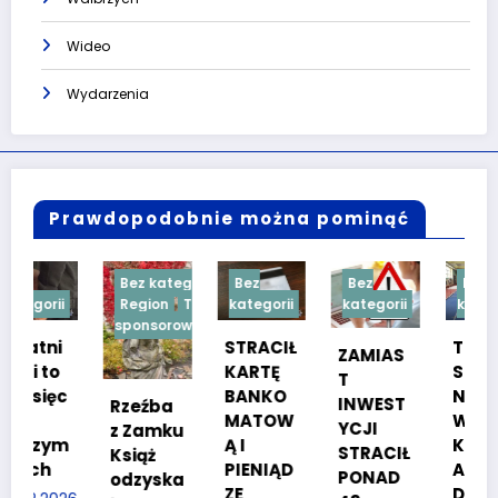
Wideo
Wydarzenia
Prawdopodobnie można pominąć
Bez kategorii
Bez
Bez
Bez
Region
Treść
kategorii
kategorii
kategorii
sponsorowana
STRACIŁ
TESTY
ZAMIAS
KARTĘ
SPRAW
T
BANKO
NOŚCIO
INWEST
Rzeźba
MATOW
WE DLA
YCJI
z Zamku
m
Ą I
KANDYD
STRACIŁ
Książ
PIENIĄD
ATÓW
PONAD
odzyska
ZE
DO