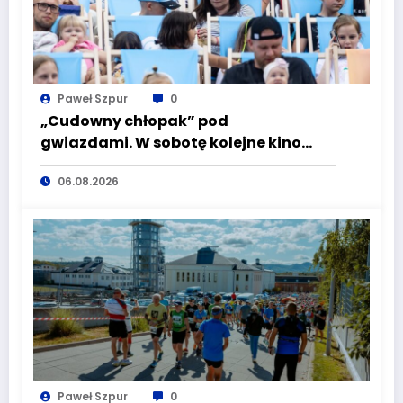
Paweł Szpur
0
„Cudowny chłopak” pod
gwiazdami. W sobotę kolejne kino
plenerowe w Aqua Zdroju
06.08.2026
Paweł Szpur
0