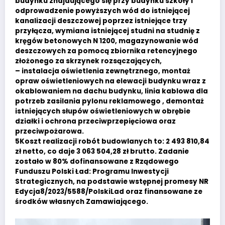
budynku znajdującego się przy budynku szkoły i
odprowadzenie powyższych wód do istniejącej
kanalizacji deszczowej poprzez istniejące trzy
przyłącza, wymiana istniejącej studni na studnię z
kręgów betonowych N 1200, magazynowanie wód
deszczowych za pomocą zbiornika retencyjnego
złożonego za skrzynek rozsączających,
– instalacja oświetlenia zewnętrznego, montaż
opraw oświetleniowych na elewacji budynku wraz z
okablowaniem na dachu budynku, linia kablowa dla
potrzeb zasilania pylonu reklamowego , demontaż
istniejących słupów oświetleniowych w obrębie
działki i ochrona przeciwprzepięciowa oraz
przeciwpożarowa.
5Koszt realizacji robót budowlanych to: 2 493 810,84
zł netto, co daje 3 063 504,28 zł brutto. Zadanie
zostało w 80% dofinansowane z Rządowego
Funduszu Polski Ład: Programu Inwestycji
Strategicznych, na podstawie wstępnej promesy NR
Edycja8/2023/5588/PolskiLad oraz finansowane ze
środków własnych Zamawiającego.