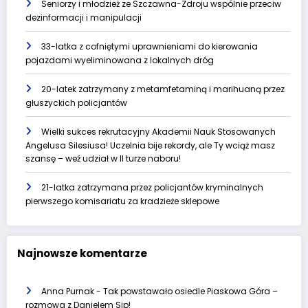
Seniorzy i młodzież ze Szczawna-Zdroju wspólnie przeciw
dezinformacji i manipulacji
33-latka z cofniętymi uprawnieniami do kierowania
pojazdami wyeliminowana z lokalnych dróg
20-latek zatrzymany z metamfetaminą i marihuaną przez
głuszyckich policjantów
Wielki sukces rekrutacyjny Akademii Nauk Stosowanych
Angelusa Silesiusa! Uczelnia bije rekordy, ale Ty wciąż masz
szansę – weź udział w II turze naboru!
21-latka zatrzymana przez policjantów kryminalnych
pierwszego komisariatu za kradzieże sklepowe
Najnowsze komentarze
Anna Purnak
-
Tak powstawało osiedle Piaskowa Góra –
rozmowa z Danielem Sip!