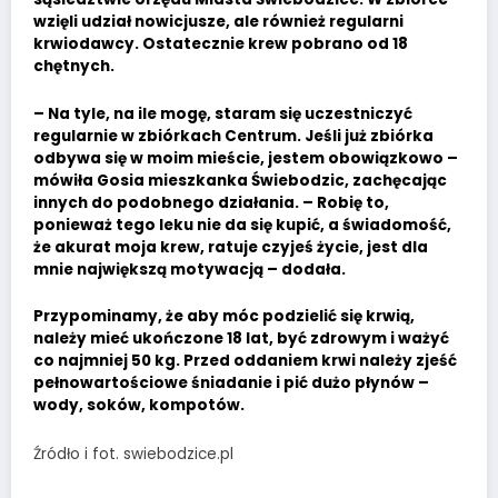
wzięli udział nowicjusze, ale również regularni
krwiodawcy. Ostatecznie krew pobrano od 18
chętnych.
– Na tyle, na ile mogę, staram się uczestniczyć
regularnie w zbiórkach Centrum. Jeśli już zbiórka
odbywa się w moim mieście, jestem obowiązkowo –
mówiła Gosia mieszkanka Świebodzic, zachęcając
innych do podobnego działania. – Robię to,
ponieważ tego leku nie da się kupić, a świadomość,
że akurat moja krew, ratuje czyjeś życie, jest dla
mnie największą motywacją – dodała.
Przypominamy, że aby móc podzielić się krwią,
należy mieć ukończone 18 lat, być zdrowym i ważyć
co najmniej 50 kg. Przed oddaniem krwi należy zjeść
pełnowartościowe śniadanie i pić dużo płynów –
wody, soków, kompotów.
Źródło i fot. swiebodzice.pl