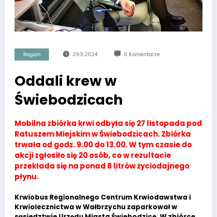
Region
29.11.2024
0 Komentarze
Oddali krew w
Świebodzicach
Mobilna zbiórka krwi odbyła się 27 listopada pod
Ratuszem Miejskim w Świebodzicach. Zbiórka
trwała od godz. 9.00 do 13.00. W tym czasie do
akcji zgłosiło się 20 osób, co w rezultacie
przekłada się na ponad 8 litrów życiodajnego
płynu.
Krwiobus Regionalnego Centrum Krwiodawstwa i
Krwiolecznictwa w Wałbrzychu zaparkował w
sąsiedztwie Urzędu Miasta Świebodzice. W zbiórce