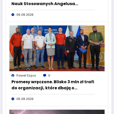
Nauk Stosowanych Angelusa
Silesiusa! Uczelnia bije rekordy, ale Ty
06.08.2026
wciąż masz szansę – weź udział w II
turze naboru!
Paweł Szpur
0
Promesy wręczone. Blisko 3 mln zł trafi
do organizacji, które dbają o
bezpieczeństwo mieszkańców
05.08.2026
Dolnego Śląska