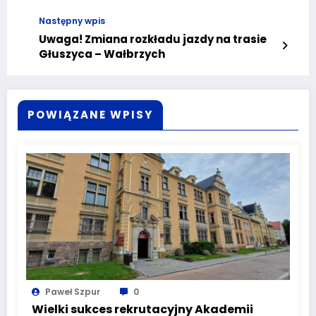
Następny wpis
Uwaga! Zmiana rozkładu jazdy na trasie
Głuszyca – Wałbrzych
POWIĄZANE WPISY
Paweł Szpur
0
Wielki sukces rekrutacyjny Akademii