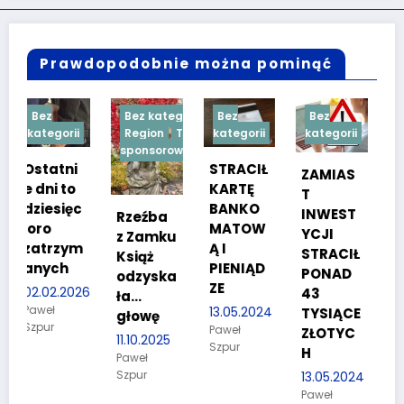
Prawdopodobnie można pominąć
Bez kategorii
Bez
Bez
Bez
i
Region
Treść
kategorii
kategorii
kategorii
sponsorowana
i
STRACIŁ
TESTY
ZAMIAS
o
KARTĘ
SPRAW
T
c
BANKO
NOŚCIO
INWEST
Rzeźba
MATOW
WE DLA
YCJI
z Zamku
m
Ą I
KANDYD
STRACIŁ
Książ
PIENIĄD
ATÓW
PONAD
odzyska
ZE
DO
026
43
ła…
POLICJI
13.05.2024
TYSIĄCE
głowę
Paweł
27.03.2024
ZŁOTYC
11.10.2025
Szpur
Paweł
H
Paweł
Szpur
Szpur
13.05.2024
Paweł