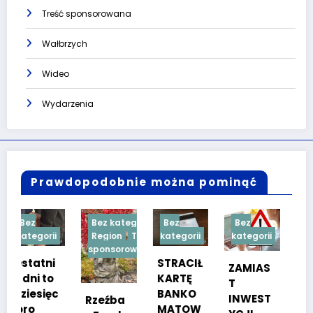
Treść sponsorowana
Wałbrzych
Wideo
Wydarzenia
Prawdopodobnie można pominąć
Bez kategorii
Bez
Bez
Bez
i
Region
Treść
kategorii
kategorii
kategorii
sponsorowana
STRACIŁ
TESTY
ZAMIAS
KARTĘ
SPRAW
T
c
BANKO
NOŚCIO
INWEST
Rzeźba
MATOW
WE DLA