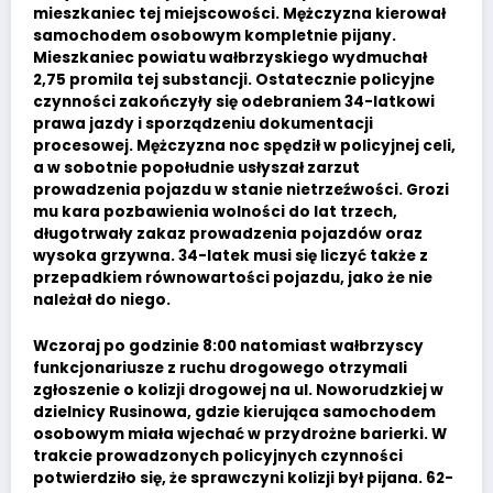
mieszkaniec tej miejscowości. Mężczyzna kierował
samochodem osobowym kompletnie pijany.
Mieszkaniec powiatu wałbrzyskiego wydmuchał
2,75 promila tej substancji. Ostatecznie policyjne
czynności zakończyły się odebraniem 34-latkowi
prawa jazdy i sporządzeniu dokumentacji
procesowej. Mężczyzna noc spędził w policyjnej celi,
a w sobotnie popołudnie usłyszał zarzut
prowadzenia pojazdu w stanie nietrzeźwości. Grozi
mu kara pozbawienia wolności do lat trzech,
długotrwały zakaz prowadzenia pojazdów oraz
wysoka grzywna. 34-latek musi się liczyć także z
przepadkiem równowartości pojazdu, jako że nie
należał do niego.
Wczoraj po godzinie 8:00 natomiast wałbrzyscy
funkcjonariusze z ruchu drogowego otrzymali
zgłoszenie o kolizji drogowej na ul. Noworudzkiej w
dzielnicy Rusinowa, gdzie kierująca samochodem
osobowym miała wjechać w przydrożne barierki. W
trakcie prowadzonych policyjnych czynności
potwierdziło się, że sprawczyni kolizji był pijana. 62-