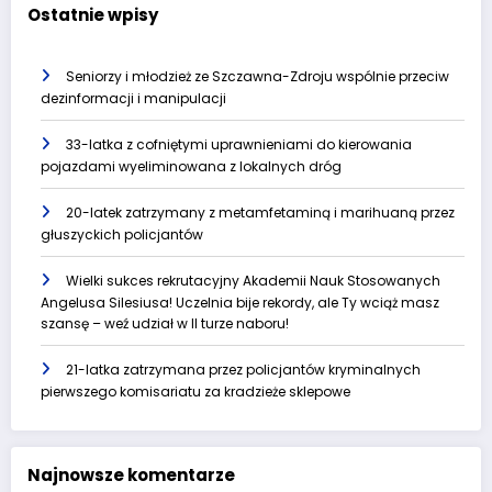
Ostatnie wpisy
Seniorzy i młodzież ze Szczawna-Zdroju wspólnie przeciw
dezinformacji i manipulacji
33-latka z cofniętymi uprawnieniami do kierowania
pojazdami wyeliminowana z lokalnych dróg
20-latek zatrzymany z metamfetaminą i marihuaną przez
głuszyckich policjantów
Wielki sukces rekrutacyjny Akademii Nauk Stosowanych
Angelusa Silesiusa! Uczelnia bije rekordy, ale Ty wciąż masz
szansę – weź udział w II turze naboru!
21-latka zatrzymana przez policjantów kryminalnych
pierwszego komisariatu za kradzieże sklepowe
Najnowsze komentarze