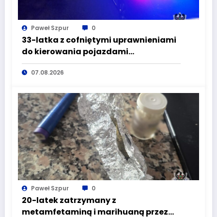
Paweł Szpur
0
33-latka z cofniętymi uprawnieniami
do kierowania pojazdami
wyeliminowana z lokalnych dróg
07.08.2026
Paweł Szpur
0
20-latek zatrzymany z
metamfetaminą i marihuaną przez