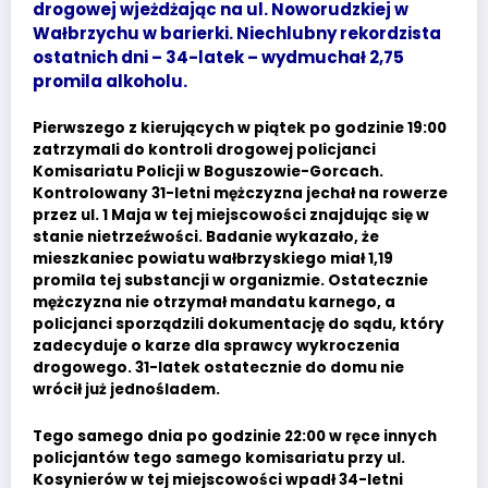
drogowej wjeżdżając na ul. Noworudzkiej w
Wałbrzychu w barierki. Niechlubny rekordzista
ostatnich dni – 34-latek – wydmuchał 2,75
promila alkoholu.
Pierwszego z kierujących w piątek po godzinie 19:00
zatrzymali do kontroli drogowej policjanci
Komisariatu Policji w Boguszowie-Gorcach.
Kontrolowany 31-letni mężczyzna jechał na rowerze
przez ul. 1 Maja w tej miejscowości znajdując się w
stanie nietrzeźwości. Badanie wykazało, że
mieszkaniec powiatu wałbrzyskiego miał 1,19
promila tej substancji w organizmie. Ostatecznie
mężczyzna nie otrzymał mandatu karnego, a
policjanci sporządzili dokumentację do sądu, który
zadecyduje o karze dla sprawcy wykroczenia
drogowego. 31-latek ostatecznie do domu nie
wrócił już jednośladem.
Tego samego dnia po godzinie 22:00 w ręce innych
policjantów tego samego komisariatu przy ul.
Kosynierów w tej miejscowości wpadł 34-letni