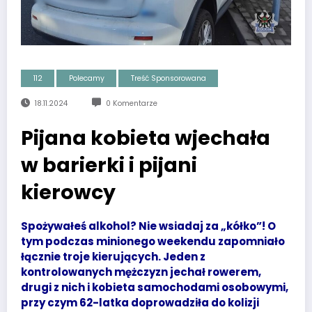
112
Polecamy
Treść Sponsorowana
18.11.2024
0 Komentarze
Pijana kobieta wjechała
w barierki i pijani
kierowcy
Spożywałeś alkohol? Nie wsiadaj za „kółko”! O
tym podczas minionego weekendu zapomniało
łącznie troje kierujących. Jeden z
kontrolowanych mężczyzn jechał rowerem,
drugi z nich i kobieta samochodami osobowymi,
przy czym 62-latka doprowadziła do kolizji