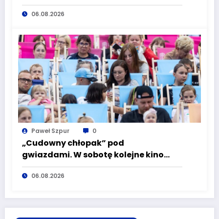
Silesiusa! Uczelnia bije rekordy, ale Ty
06.08.2026
wciąż masz szansę – weź udział w II
turze naboru!
Paweł Szpur
0
„Cudowny chłopak” pod
gwiazdami. W sobotę kolejne kino
plenerowe w Aqua Zdroju
06.08.2026