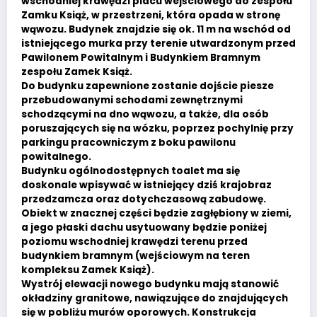
wschodniej krawędzi placu wejściowego do zespołu
Zamku Książ, w przestrzeni, która opada w stronę
wąwozu. Budynek znajdzie się ok. 11 m na wschód od
istniejącego murka przy terenie utwardzonym przed
Pawilonem Powitalnym i Budynkiem Bramnym
zespołu Zamek Książ.
Do budynku zapewnione zostanie dojście piesze
przebudowanymi schodami zewnętrznymi
schodzącymi na dno wąwozu, a także, dla osób
poruszających się na wózku, poprzez pochylnię przy
parkingu pracowniczym z boku pawilonu
powitalnego.
Budynku ogólnodostępnych toalet ma się
doskonale wpisywać w istniejący dziś krajobraz
przedzamcza oraz dotychczasową zabudowę.
Obiekt w znacznej części będzie zagłębiony w ziemi,
a jego płaski dachu usytuowany będzie poniżej
poziomu wschodniej krawędzi terenu przed
budynkiem bramnym (wejściowym na teren
kompleksu Zamek Książ).
Wystrój elewacji nowego budynku mają stanowić
okładziny granitowe, nawiązujące do znajdujących
się w pobliżu murów oporowych. Konstrukcja