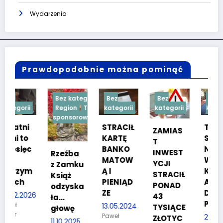
Wydarzenia
Prawdopodobnie można pominąć
Bez kategorii
Bez
Bez
Bez
Region
Treść
kategorii
kategorii
kategorii
sponsorowana
STRACIŁ
TESTY
ZAMIAS
KARTĘ
SPRAW
T
c
BANKO
NOŚCIO
INWEST
Rzeźba
MATOW
WE DLA
YCJI
z Zamku
m
Ą I
KANDYD
STRACIŁ
Książ
PIENIĄD
ATÓW
PONAD
odzyska
ZE
DO
26
43
ła…
POLICJI
13.05.2024
TYSIĄCE
głowę
Paweł
27.03.2024
ZŁOTYC
11.10.2025