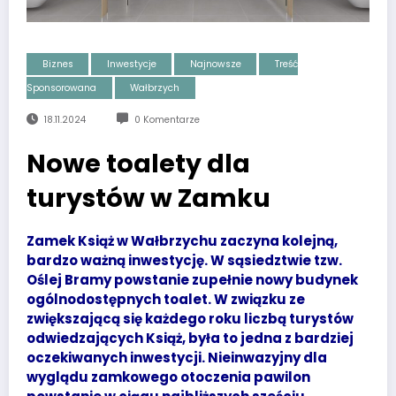
Biznes
Inwestycje
Najnowsze
Treść
Sponsorowana
Wałbrzych
18.11.2024
0 Komentarze
Nowe toalety dla
turystów w Zamku
Zamek Książ w Wałbrzychu zaczyna kolejną,
bardzo ważną inwestycję. W sąsiedztwie tzw.
Oślej Bramy powstanie zupełnie nowy budynek
ogólnodostępnych toalet. W związku ze
zwiększającą się każdego roku liczbą turystów
odwiedzających Książ, była to jedna z bardziej
oczekiwanych inwestycji. Nieinwazyjny dla
wyglądu zamkowego otoczenia pawilon