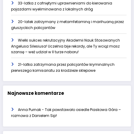
33-latka z cofniętymi uprawnieniami do kierowania
pojazdami wyeliminowana z lokalnych dróg
20-latek zatrzymany z metamfetaminą i marihuaną przez
głuszyckich policjantów
Wielki sukces rekrutacyjny Akademii Nauk Stosowanych
Angelusa Silesiusa! Uczelnia bije rekordy, ale Ty wciąż masz
szansę – weź udział w II turze naboru!
21-latka zatrzymana przez policjantów kryminalnych
pierwszego komisariatu za kradzieże sklepowe
Najnowsze komentarze
Anna Purnak
-
Tak powstawało osiedle Piaskowa Góra –
rozmowa z Danielem Sip!