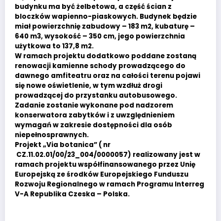
budynku ma być żelbetowa, a część ścian z
bloczków wapienno-piaskowych. Budynek będzie
miał powierzchnię zabudowy – 183 m2, kubaturę –
640 m3, wysokość – 350 cm, jego powierzchnia
użytkowa to 137,8 m2.
W ramach projektu dodatkowo poddane zostaną
renowacji kamienne schody prowadzącego do
dawnego amfiteatru oraz na całości terenu pojawi
się nowe oświetlenie, w tym wzdłuż drogi
prowadzącej do przystanku autobusowego.
Zadanie zostanie wykonane pod nadzorem
konserwatora zabytków i z uwzględnieniem
wymagań w zakresie dostępności dla osób
niepełnosprawnych.
Projekt „Via botanica” ( nr
CZ.11.02.01/00/23_004/0000057) realizowany jest w
ramach projektu współfinansowanego przez Unię
Europejską ze środków Europejskiego Funduszu
Rozwoju Regionalnego w ramach Programu Interreg
V-A Republika Czeska – Polska.