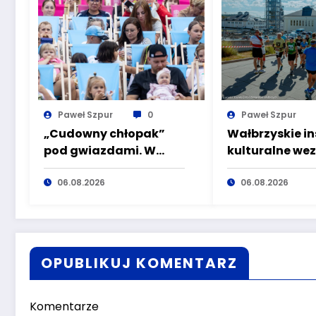
Paweł Szpur
0
Paweł Szpur
„Cudowny chłopak”
Wałbrzyskie in
pod gwiazdami. W
kulturalne we
sobotę kolejne kino
udział w Toyo
plenerowe w Aqua
06.08.2026
Półmaraton W
06.08.2026
Zdroju
OPUBLIKUJ KOMENTARZ
Komentarze