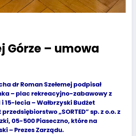
ej Górze – umowa
cha dr Roman Szełemej podpisał
inka – plac rekreacyjno-zabawowy z
i 15-lecia – Wałbrzyski Budżet
przedsiębiorstwo „SORTED” sp. z o.o. z
zki, 05-500 Piaseczno, które na
ki – Prezes Zarządu.