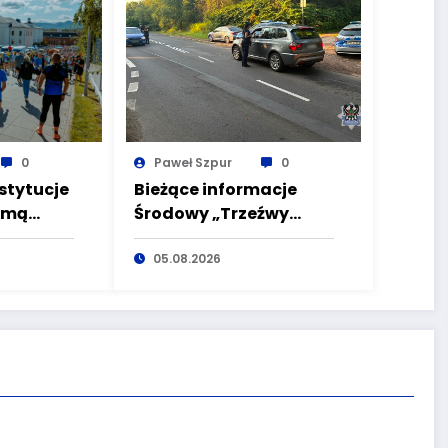
0
Paweł Szpur
0
stytucje
Bieżące informacje
zmą
Środowy „Trzeźwy
ta EKO
poranek” bez
ałbrzych
nietrzeźwych
05.08.2026
kierujących! To cieszy!