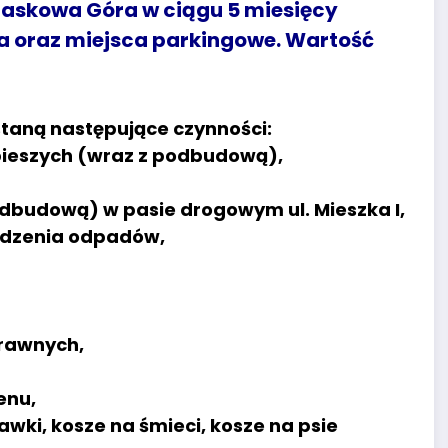
Piaskowa Góra w ciągu 5 miesięcy
a oraz miejsca parkingowe. Wartość
taną następujące czynności:
pieszych (wraz z podbudową),
dbudową) w pasie drogowym ul. Mieszka I,
adzenia odpadów,
prawnych,
enu,
wki, kosze na śmieci, kosze na psie