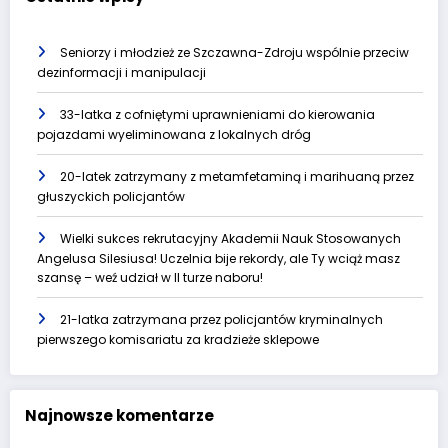
Seniorzy i młodzież ze Szczawna-Zdroju wspólnie przeciw
dezinformacji i manipulacji
33-latka z cofniętymi uprawnieniami do kierowania
pojazdami wyeliminowana z lokalnych dróg
20-latek zatrzymany z metamfetaminą i marihuaną przez
głuszyckich policjantów
Wielki sukces rekrutacyjny Akademii Nauk Stosowanych
Angelusa Silesiusa! Uczelnia bije rekordy, ale Ty wciąż masz
szansę – weź udział w II turze naboru!
21-latka zatrzymana przez policjantów kryminalnych
pierwszego komisariatu za kradzieże sklepowe
Najnowsze komentarze