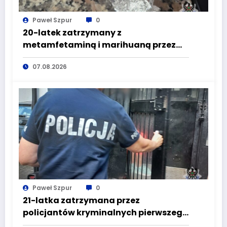
Paweł Szpur
0
20-latek zatrzymany z
metamfetaminą i marihuaną przez
głuszyckich policjantów
07.08.2026
Paweł Szpur
0
21-latka zatrzymana przez
policjantów kryminalnych pierwszego
komisariatu za kradzieże sklepowe