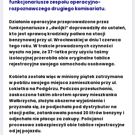
funkcjonariusze zespołu operacyjno-
rozpoznawczego drugiego komisariatu.
Działania operacyjne przeprowadzone przez
funkcjonariusze z „dwójki” doprowadziły do ustaleń,
kto jest sprawcą kradzieży paliwa na stacji
benzynowej przy ul. Wrocławskiej w dniu 1 czerwca
tego roku. W trakcie prowadzonych czynności
wyszło na jaw, że 37-latka przy użyciu taśmy
izolacyjnej przerobiła obie oryginalne tablice
rejestracyjne swojego samochodu osobowego.
Kobieta została więc w miniony piątek zatrzymana
w pobliżu swojego miejsca zamieszkania przy ul.
Łokietka na Podgórzu. Podczas przesłuchania,
zaskoczona takim obrotem sprawy mieszkanka
Wałbrzycha, złożyła obszerne wyjaśnienia i
przyznała się, że podjechała pod dystrybutor na
stacji paliw, zatankowała ponad 20 litrów benzyny i
odjechała nie płacąc za zakupy. Policjanci
procesowo zabezpieczyli obie tablice rejestracyjne
od jej pojazdu.