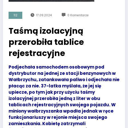
112
17.09.2024
0 Komentarze
Taśmą izolacyjną
przerobiła tablice
rejestracyjne
Podjechała samochodem osobowym pod
dystrybutor na jednej ze stacji benzynowych w
Wałbrzychu, zatankowała paliwo i odjechała nie
płacąc za nie. 37-latka myślała, że jej się
upiecze, po tym jak przy użyciu taśmy
izolacyjnej przerobiła jedną z liter w obu
tablicach rejestracyjnych swojego pojazdu. W
miniony wałbrzyszanka wpadła jednak w ręce
funkcjonariuszy w rejonie miejsca swojego
zamieszkania. Kobietę zatrzymali