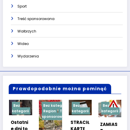
Sport
Treść sponsorowana
Wałbrzych
Wideo
Wydarzenia
Prawdopodobnie można pominąć
ez
Bez kategorii
Bez
Bez
Bez
tegorii
Region
Treść
kategorii
kategorii
kategori
sponsorowana
tatni
STRACIŁ
TESTY
ZAMIAS
ni to
KARTĘ
SPRAW