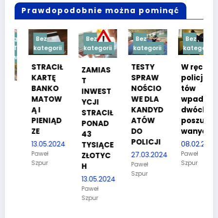
Prawdopodobnie można pominąć
gorii
Bez
Bez
Bez
Bez
Treść
kategorii
kategorii
kategorii
kategorii
owana
STRACIŁ
TESTY
W ręce
ZAMIAS
KARTĘ
SPRAW
policjan
T
BANKO
NOŚCIO
tów
INWEST
MATOW
WE DLA
wpadło
YCJI
u
Ą I
KANDYD
dwóch
STRACIŁ
PIENIĄD
ATÓW
poszuki
PONAD
a
ZE
DO
wanych
43
POLICJI
13.05.2024
08.02.2024
TYSIĄCE
Paweł
Paweł
27.03.2024
ZŁOTYC
Szpur
Szpur
Paweł
H
Szpur
13.05.2024
Paweł
Szpur