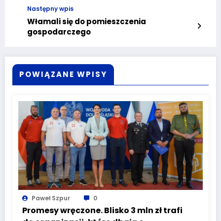
Następny wpis
Włamali się do pomieszczenia
gospodarczego
POWIĄZANE WPISY
Paweł Szpur
0
Promesy wręczone. Blisko 3 mln zł trafi