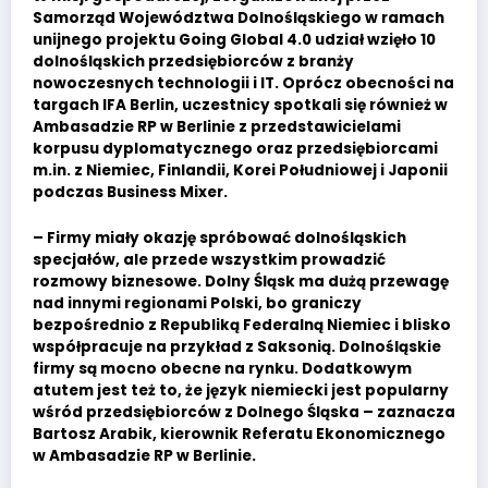
Samorząd Województwa Dolnośląskiego w ramach
unijnego projektu Going Global 4.0 udział wzięło 10
dolnośląskich przedsiębiorców z branży
nowoczesnych technologii i IT. Oprócz obecności na
targach IFA Berlin, uczestnicy spotkali się również w
Ambasadzie RP w Berlinie z przedstawicielami
korpusu dyplomatycznego oraz przedsiębiorcami
m.in. z Niemiec, Finlandii, Korei Południowej i Japonii
podczas Business Mixer.
– Firmy miały okazję spróbować dolnośląskich
specjałów, ale przede wszystkim prowadzić
rozmowy biznesowe. Dolny Śląsk ma dużą przewagę
nad innymi regionami Polski, bo graniczy
bezpośrednio z Republiką Federalną Niemiec i blisko
współpracuje na przykład z Saksonią. Dolnośląskie
firmy są mocno obecne na rynku. Dodatkowym
atutem jest też to, że język niemiecki jest popularny
wśród przedsiębiorców z Dolnego Śląska – zaznacza
Bartosz Arabik, kierownik Referatu Ekonomicznego
w Ambasadzie RP w Berlinie.