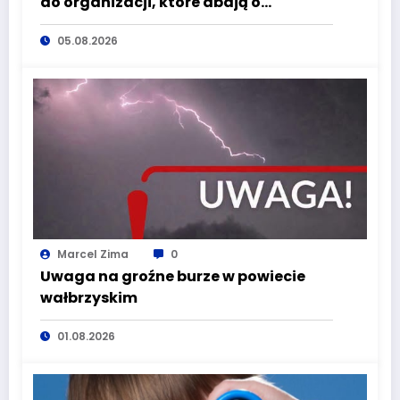
do organizacji, które dbają o
bezpieczeństwo mieszkańców
05.08.2026
Dolnego Śląska
Marcel Zima
0
Uwaga na groźne burze w powiecie
wałbrzyskim
01.08.2026