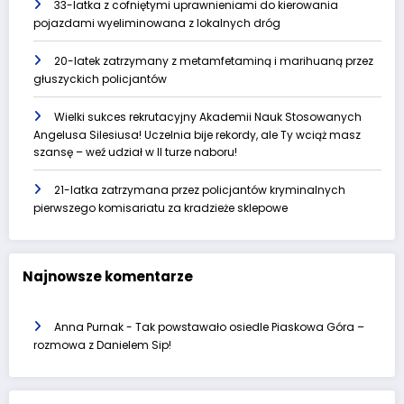
33-latka z cofniętymi uprawnieniami do kierowania
pojazdami wyeliminowana z lokalnych dróg
20-latek zatrzymany z metamfetaminą i marihuaną przez
głuszyckich policjantów
Wielki sukces rekrutacyjny Akademii Nauk Stosowanych
Angelusa Silesiusa! Uczelnia bije rekordy, ale Ty wciąż masz
szansę – weź udział w II turze naboru!
21-latka zatrzymana przez policjantów kryminalnych
pierwszego komisariatu za kradzieże sklepowe
Najnowsze komentarze
Anna Purnak
-
Tak powstawało osiedle Piaskowa Góra –
rozmowa z Danielem Sip!