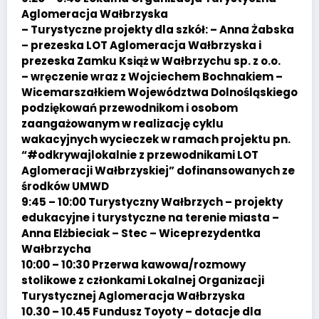
Aglomeracja Wałbrzyska
– Turystyczne projekty dla szkół: – Anna Żabska
– prezeska LOT Aglomeracja Wałbrzyska i
prezeska Zamku Książ w Wałbrzychu sp. z o.o.
– wręczenie wraz z Wojciechem Bochnakiem –
Wicemarszałkiem Województwa Dolnośląskiego
podziękowań przewodnikom i osobom
zaangażowanym w realizację cyklu
wakacyjnych wycieczek w ramach projektu pn.
“#odkrywajlokalnie z przewodnikami LOT
Aglomeracji Wałbrzyskiej” dofinansowanych ze
środków UMWD
9:45 – 10:00 Turystyczny Wałbrzych – projekty
edukacyjne i turystyczne na terenie miasta –
Anna Elżbieciak – Stec – Wiceprezydentka
Wałbrzycha
10:00 – 10:30 Przerwa kawowa/rozmowy
stolikowe z członkami Lokalnej Organizacji
Turystycznej Aglomeracja Wałbrzyska
10.30 – 10.45 Fundusz Toyoty – dotacje dla