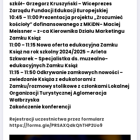
szkół- Grzegorz Kruszyński – Wiceprezes
Zarządu Fundacji Edukacji Europejskiej
10:45 – 11:00 Prezentacja projektu „Zrozumieć
kościoły” dofinansowanego z MKiDN- Maciej
Meissner – z-ca Kierownika Działu Marketingu
Zamku Książ
11:00 – 11:15 Nowa oferta edukacyjna Zamku
Książ na rok szkolny 2024/2025 – Arleta
Szkwarek – Specjalistka ds. muzealno-
edukacyjnych Zamku Książ
11:15 – 11:50 Odkrywanie zamkowych nowości –
zwiedzanie Książa z edukatorami z
Zamku/rozmowy stolikowe z członkami Lokalnej
Organizacji Turystycznej Aglomeracja
Wałbrzyska
Zakończenie konferencji
Rejestracji uczestnictwa przez formularz
https://forms.gle/PRSAXQdkQhTHP2Uo9