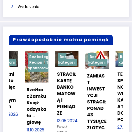
Wydarzenia
Prawdopodobnie można pominąć
Bez kategorii
Bez
Bez
Bez
Region
Treść
kategorii
kategorii
kategorii
sponsorowana
STRACIŁ
TESTY
ZAMIAS
KARTĘ
SPRAW
T
BANKO
NOŚCIO
INWEST
Rzeźba
MATOW
WE DLA
YCJI
z Zamku
m
Ą I
KANDYD
STRACIŁ
Książ
PIENIĄD
ATÓW
PONAD
odzyska
ZE
DO
26
43
ła…
POLICJI
13.05.2024
TYSIĄCE
głowę
Paweł
27.03.2024
ZŁOTYC
11.10.2025