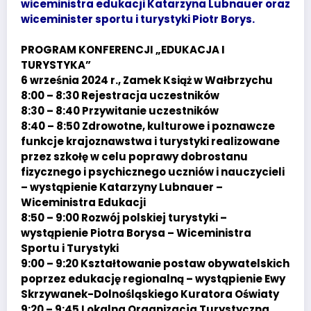
wiceministra edukacji Katarzyna Lubnauer oraz
wiceminister sportu i turystyki Piotr Borys.
PROGRAM KONFERENCJI „EDUKACJA I
TURYSTYKA”
6 września 2024 r., Zamek Książ w Wałbrzychu
8:00 – 8:30 Rejestracja uczestników
8:30 – 8:40 Przywitanie uczestników
8:40 – 8:50 Zdrowotne, kulturowe i poznawcze
funkcje krajoznawstwa i turystyki realizowane
przez szkołę w celu poprawy dobrostanu
fizycznego i psychicznego uczniów i nauczycieli
– wystąpienie Katarzyny Lubnauer –
Wiceministra Edukacji
8:50 – 9:00 Rozwój polskiej turystyki –
wystąpienie Piotra Borysa – Wiceministra
Sportu i Turystyki
9:00 – 9:20 Kształtowanie postaw obywatelskich
poprzez edukację regionalną – wystąpienie Ewy
Skrzywanek-Dolnośląskiego Kuratora Oświaty
9:20 – 9:45 Lokalna Organizacja Turystyczna