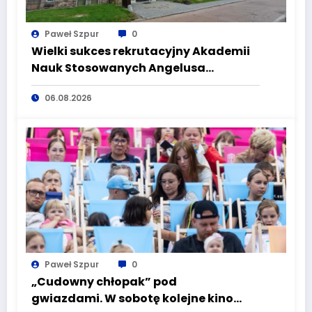
Paweł Szpur
0
Wielki sukces rekrutacyjny Akademii
Nauk Stosowanych Angelusa
Silesiusa! Uczelnia bije rekordy, ale Ty
06.08.2026
wciąż masz szansę – weź udział w II
turze naboru!
Paweł Szpur
0
„Cudowny chłopak” pod
gwiazdami. W sobotę kolejne kino