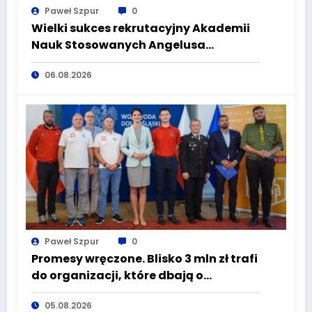
Paweł Szpur
0
Wielki sukces rekrutacyjny Akademii
Nauk Stosowanych Angelusa
Silesiusa! Uczelnia bije rekordy, ale Ty
06.08.2026
wciąż masz szansę – weź udział w II
turze naboru!
Paweł Szpur
0
Promesy wręczone. Blisko 3 mln zł trafi
do organizacji, które dbają o
bezpieczeństwo mieszkańców
05.08.2026
Dolnego Śląska