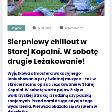
Region
16.08.2024
0 Komentarze
Sierpniowy chillout w
Starej Kopalni. W sobotę
drugie Leżakowanie!
Wyjątkowa atmosfera wakacyjnego
leniuchowania przy świetnej muzyce – tak w
skrócie można opisać Leżakowanie w Starej
Kopalni. W sobotę warto pojawić się w
wałbrzyskiej atrakcji z rodziną czy paczką
znajomych. Przed nami druga edycja tego
wydarzenia. Pierwsza okazała się strzałem w
dziesiątkę.