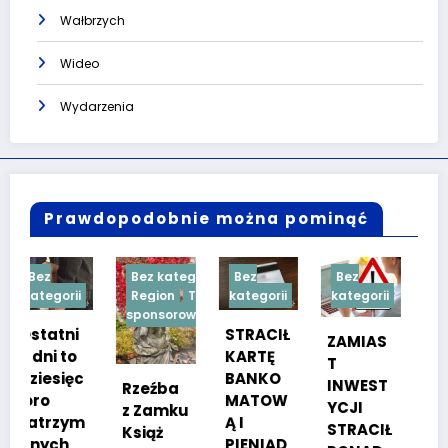
Wałbrzych
Wideo
Wydarzenia
Prawdopodobnie można pominąć
Bez kategorii
Bez
Bez
Bez
i
Region
Treść
kategorii
kategorii
kategorii
sponsorowana
i
STRACIŁ
TESTY
ZAMIAS
KARTĘ
SPRAW
T
c
BANKO
NOŚCIO
INWEST
Rzeźba
MATOW
WE DLA
YCJI
z Zamku
m
Ą I
KANDYD
STRACIŁ
Książ
PIENIĄD
ATÓW