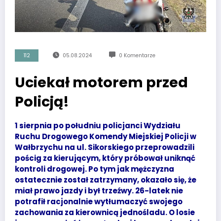
112
05.08.2024
0 Komentarze
Uciekał motorem przed
Policją!
1 sierpnia po południu policjanci Wydziału
Ruchu Drogowego Komendy Miejskiej Policji w
Wałbrzychu na ul. Sikorskiego przeprowadzili
pościg za kierującym, który próbował uniknąć
kontroli drogowej. Po tym jak mężczyzna
ostatecznie został zatrzymany, okazało się, że
miał prawo jazdy i był trzeźwy. 26-latek nie
potrafił racjonalnie wytłumaczyć swojego
zachowania za kierownicą jednośladu. O losie