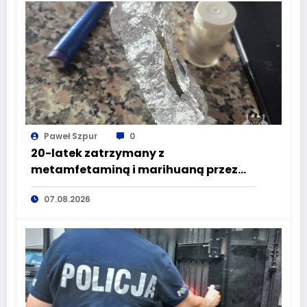
Paweł Szpur
0
20-latek zatrzymany z
metamfetaminą i marihuaną przez
głuszyckich policjantów
07.08.2026