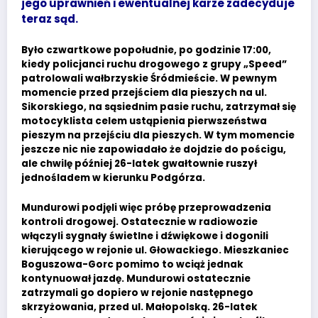
jego uprawnień i ewentualnej karze zadecyduje
teraz sąd.
Było czwartkowe popołudnie, po godzinie 17:00,
kiedy policjanci ruchu drogowego z grupy „Speed”
patrolowali wałbrzyskie Śródmieście. W pewnym
momencie przed przejściem dla pieszych na ul.
Sikorskiego, na sąsiednim pasie ruchu, zatrzymał się
motocyklista celem ustąpienia pierwszeństwa
pieszym na przejściu dla pieszych. W tym momencie
jeszcze nic nie zapowiadało że dojdzie do pościgu,
ale chwilę później 26-latek gwałtownie ruszył
jednośladem w kierunku Podgórza.
Mundurowi podjęli więc próbę przeprowadzenia
kontroli drogowej. Ostatecznie w radiowozie
włączyli sygnały świetlne i dźwiękowe i dogonili
kierującego w rejonie ul. Głowackiego. Mieszkaniec
Boguszowa-Gorc pomimo to wciąż jednak
kontynuował jazdę. Mundurowi ostatecznie
zatrzymali go dopiero w rejonie następnego
skrzyżowania, przed ul. Małopolską. 26-latek