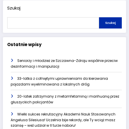
Szukaj
Szukaj
Ostatnie wpisy
Seniorzy i młodzież ze Szczawna-Zdroju wspólnie przeciw
dezinformacji i manipulacji
33-latka z cofniętymi uprawnieniami do kierowania
pojazdami wyeliminowana z lokalnych dróg
20-latek zatrzymany z metamfetaminą i marihuaną przez
głuszyckich policjantów
Wielki sukces rekrutacyjny Akademii Nauk Stosowanych
Angelusa Silesiusa! Uczelnia bije rekordy, ale Ty wciąż masz
szansę – weź udział w II turze naboru!