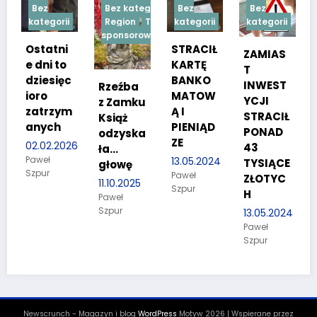
Bez kategorii
Bez
Bez
Bez
orii
Region
Treść
kategorii
kategorii
kategorii
sponsorowana
tni
STRACIŁ
TESTY
ZAMIAS
 to
KARTĘ
SPRAW
T
sięc
BANKO
NOŚCIO
INWEST
Rzeźba
MATOW
WE DLA
YCJI
z Zamku
zym
Ą I
KANDYD
STRACIŁ
Książ
h
PIENIĄD
ATÓW
PONAD
odzyska
ZE
DO
.2026
43
ła…
POLICJI
13.05.2024
TYSIĄCE
głowę
Paweł
27.03.2024
ZŁOTYC
11.10.2025
Szpur
Paweł
H
Paweł
Szpur
Szpur
13.05.2024
Paweł
Szpur
Newscrunch - Magazyn i blog
WordPress
Motyw 2026 | Wspierane przez