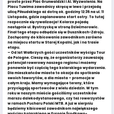
prosto przez Plac Grunwaldzki i Al. Wyzwolenia. Na
Placu Tuwima zawodnicy skręcą w lewo i przejadą
ulicą Piłsudskiego aż dotrą ok. godziny 12:35 na ul. 11
Listopada, gdzie zaplanowano start ostry. To tutaj
rozpocznie się rywalizacja! Kolarze pojadą
następnie ul. Bystrzycką w stronę Dziećmorowic.
Finał tego etapu odbędzie się w Dusznikach-Zdroju.
Zachęcamy do kibicowania zawodnikom zarówno
na miejscu startu w Starej Kopalni, jak i na trasie
etapu.
– Od lat Wałbrzych gości uczestników wyścigu Tour
de Pologne. Cieszę się, że organizatorzy zauważają
potencjał rowerowy naszego regionu i możemy
ponownie być częścią tego kolarskiego wydarzenia.
Dla mieszkańców miasta to okazja do spotkania
swoich faworytów, a dla miasta – promocja w
całym kraju. Mamy wymagające tereny, które
przyciągają sportowców z wielu dziedzin. W tym
roku w naszym mieście gościliśmy uczestników
marszu dalekodystansowego, czy też rowerzystów
w ramach Pucharu Polski MTB. A już w sierpniu
będziemy kibicować zawodnikom największego
wyścigu kolarskiego w Europie Środkowo-