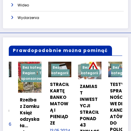
Wideo
Wydarzenia
Prawdopodobnie można pominąć
Bez kategorii
Bez
Bez
Bez
Region
Treść
kategorii
kategorii
kategorii
sponsorowana
STRACIŁ
TESTY
ZAMIAS
KARTĘ
SPRAW
T
BANKO
NOŚCIO
INWEST
Rzeźba
MATOW
WE DLA
YCJI
z Zamku
Ą I
KANDYD
STRACIŁ
Książ
PIENIĄD
ATÓW
PONAD
odzyska
ZE
DO
26
43
ła…
POLICJI
13.05.2024