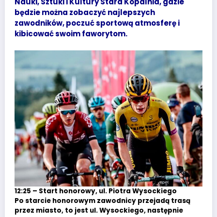
Nauki, Sztuki i Kultury Stara Kopalnia, gdzie
będzie można zobaczyć najlepszych
zawodników, poczuć sportową atmosferę i
kibicować swoim faworytom.
12:25 – Start honorowy, ul. Piotra Wysockiego
Po starcie honorowym zawodnicy przejadą trasą
przez miasto, to jest ul. Wysockiego, następnie