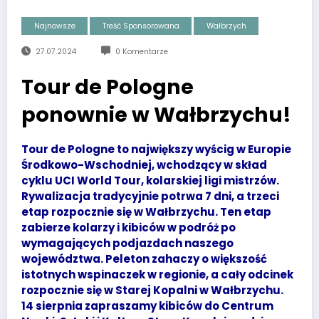
Najnowsze
Treść Sponsorowana
Wałbrzych
27.07.2024
0 Komentarze
Tour de Pologne
ponownie w Wałbrzychu!
Tour de Pologne to największy wyścig w Europie
Środkowo-Wschodniej, wchodzący w skład
cyklu UCI World Tour, kolarskiej ligi mistrzów.
Rywalizacja tradycyjnie potrwa 7 dni, a trzeci
etap rozpocznie się w Wałbrzychu. Ten etap
zabierze kolarzy i kibiców w podróż po
wymagających podjazdach naszego
województwa. Peleton zahaczy o większość
istotnych wspinaczek w regionie, a cały odcinek
rozpocznie się w Starej Kopalni w Wałbrzychu.
14 sierpnia zapraszamy kibiców do Centrum