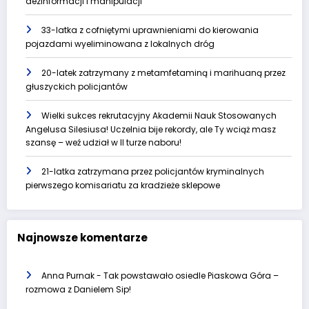
dezinformacji i manipulacji
33-latka z cofniętymi uprawnieniami do kierowania
pojazdami wyeliminowana z lokalnych dróg
20-latek zatrzymany z metamfetaminą i marihuaną przez
głuszyckich policjantów
Wielki sukces rekrutacyjny Akademii Nauk Stosowanych
Angelusa Silesiusa! Uczelnia bije rekordy, ale Ty wciąż masz
szansę – weź udział w II turze naboru!
21-latka zatrzymana przez policjantów kryminalnych
pierwszego komisariatu za kradzieże sklepowe
Najnowsze komentarze
Anna Purnak
-
Tak powstawało osiedle Piaskowa Góra –
rozmowa z Danielem Sip!