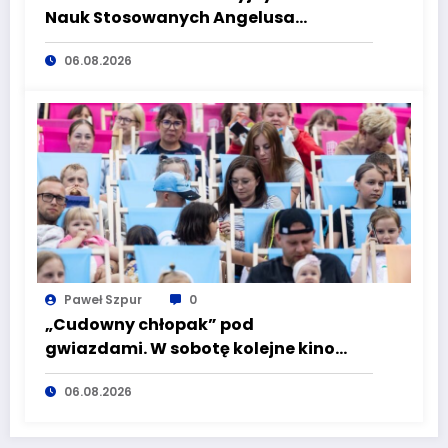
Nauk Stosowanych Angelusa
Silesiusa! Uczelnia bije rekordy, ale Ty
06.08.2026
wciąż masz szansę – weź udział w II
turze naboru!
Paweł Szpur
0
„Cudowny chłopak” pod
gwiazdami. W sobotę kolejne kino
plenerowe w Aqua Zdroju
06.08.2026