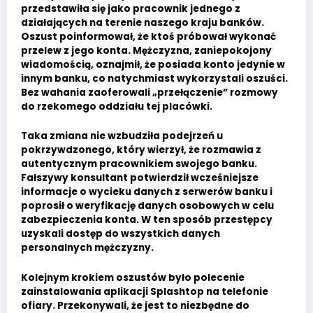
przedstawiła się jako pracownik jednego z
działających na terenie naszego kraju banków.
Oszust poinformował, że ktoś próbował wykonać
przelew z jego konta. Mężczyzna, zaniepokojony
wiadomością, oznajmił, że posiada konto jedynie w
innym banku, co natychmiast wykorzystali oszuści.
Bez wahania zaoferowali „przełączenie” rozmowy
do rzekomego oddziału tej placówki.
Taka zmiana nie wzbudziła podejrzeń u
pokrzywdzonego, który wierzył, że rozmawia z
autentycznym pracownikiem swojego banku.
Fałszywy konsultant potwierdził wcześniejsze
informacje o wycieku danych z serwerów banku i
poprosił o weryfikację danych osobowych w celu
zabezpieczenia konta. W ten sposób przestępcy
uzyskali dostęp do wszystkich danych
personalnych mężczyzny.
Kolejnym krokiem oszustów było polecenie
zainstalowania aplikacji Splashtop na telefonie
ofiary. Przekonywali, że jest to niezbędne do