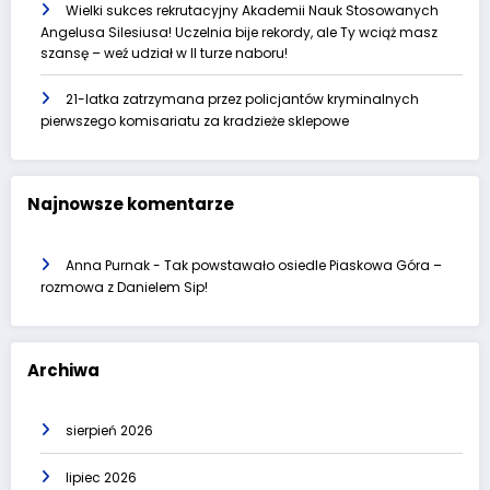
Wielki sukces rekrutacyjny Akademii Nauk Stosowanych
Angelusa Silesiusa! Uczelnia bije rekordy, ale Ty wciąż masz
szansę – weź udział w II turze naboru!
21-latka zatrzymana przez policjantów kryminalnych
pierwszego komisariatu za kradzieże sklepowe
Najnowsze komentarze
Anna Purnak
-
Tak powstawało osiedle Piaskowa Góra –
rozmowa z Danielem Sip!
Archiwa
sierpień 2026
lipiec 2026