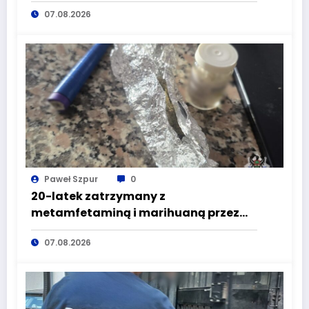
wyeliminowana z lokalnych dróg
07.08.2026
Paweł Szpur
0
20-latek zatrzymany z
metamfetaminą i marihuaną przez
głuszyckich policjantów
07.08.2026