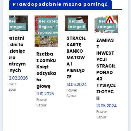
Prawdopodobnie można pominąć
Bez kategorii
Bez
Bez
Bez
i
Region
Treść
kategorii
kategorii
kategorii
sponsorowana
STRACIŁ
TESTY
ZAMIAS
KARTĘ
SPRAW
T
c
BANKO
NOŚCIO
INWEST
Rzeźba
MATOW
WE DLA
YCJI
z Zamku
m
Ą I
KANDYD
STRACIŁ
Książ
PIENIĄD
ATÓW
PONAD
odzyska
ZE
DO
26
43
ła…
POLICJI
13.05.2024
TYSIĄCE
głowę
Paweł
27.03.2024
ZŁOTYC
11.10.2025
Szpur
Paweł
H
Paweł
Szpur
Szpur
13.05.2024
Paweł
Szpur