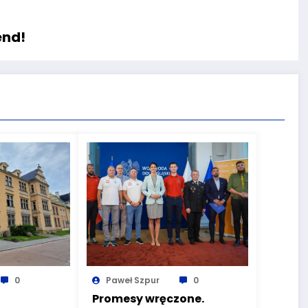
end!
0
Paweł Szpur
0
Promesy wręczone.