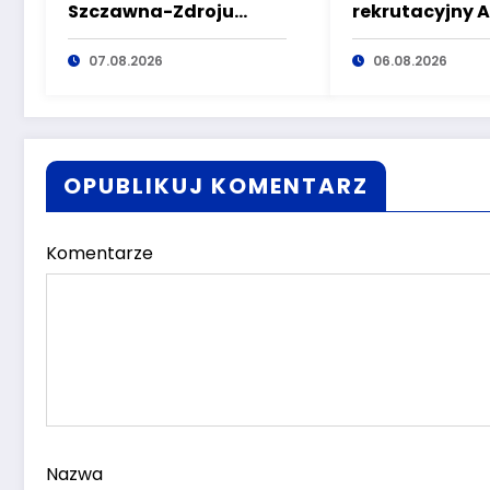
Szczawna-Zdroju
rekrutacyjny 
wspólnie przeciw
Nauk Stosowa
dezinformacji i
07.08.2026
Angelusa Siles
06.08.2026
manipulacji
Uczelnia bije r
ale Ty wciąż m
szansę – weź ud
turze naboru!
OPUBLIKUJ KOMENTARZ
Komentarze
Nazwa