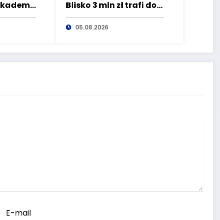
Akademii
Blisko 3 mln zł trafi do
nych
organizacji, które
iusa!
dbają o
05.08.2026
ekordy,
bezpieczeństwo
asz
mieszkańców Dolnego
ział w II
Śląska
E-mail