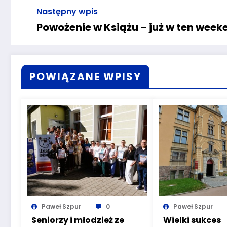
Następny wpis
Powożenie w Książu – już w ten week
POWIĄZANE WPISY
Paweł Szpur
0
Paweł Szpur
Seniorzy i młodzież ze
Wielki sukces