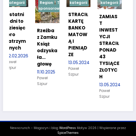
i
Region
Treść
kategorii
kategorii
kategorii
sponsorowana
STRACIŁ
TESTY
ZAMIAS
KARTĘ
SPRAW
T
c
BANKO
NOŚCIO
INWEST
Rzeźba
MATOW
WE DLA
YCJI
z Zamku
m
Ą I
KANDYD
STRACIŁ
Książ
PIENIĄD
ATÓW
PONAD
odzyska
ZE
DO
26
43
ła…
POLICJI
13.05.2024
TYSIĄCE
głowę
Paweł
27.03.2024
ZŁOTYC
11.10.2025
Szpur
Paweł
H
Paweł
Szpur
Szpur
13.05.2024
Paweł
Szpur
Newscrunch - Magazyn i blog
WordPress
Motyw 2026 | Wspierane przez
SpiceThemes