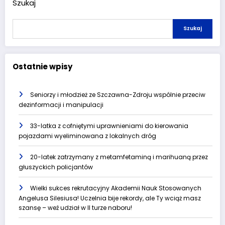
Szukaj
Szukaj
Ostatnie wpisy
Seniorzy i młodzież ze Szczawna-Zdroju wspólnie przeciw
dezinformacji i manipulacji
33-latka z cofniętymi uprawnieniami do kierowania
pojazdami wyeliminowana z lokalnych dróg
20-latek zatrzymany z metamfetaminą i marihuaną przez
głuszyckich policjantów
Wielki sukces rekrutacyjny Akademii Nauk Stosowanych
Angelusa Silesiusa! Uczelnia bije rekordy, ale Ty wciąż masz
szansę – weź udział w II turze naboru!