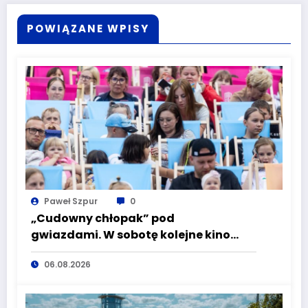
POWIĄZANE WPISY
Paweł Szpur
0
„Cudowny chłopak” pod
gwiazdami. W sobotę kolejne kino
plenerowe w Aqua Zdroju
06.08.2026