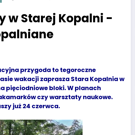
 w Starej Kopalni -
opalniane
cyjna przygoda to tegoroczne
zasie wakacji zaprasza Stara Kopalnia w
a pięciodniowe bloki. W planach
zakamarków czy warsztaty naukowe.
uszy już 24 czerwca.