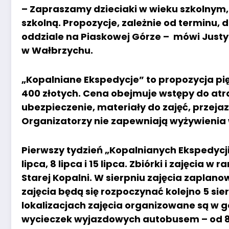
– Zapraszamy dzieciaki w wieku szkolnym, 
szkolną. Propozycje, zależnie od terminu, d
oddziale na Piaskowej Górze – mówi Justyn
w Wałbrzychu.
„Kopalniane Ekspedycje” to propozycja pię
400 złotych. Cena obejmuje wstępy do atr
ubezpieczenie, materiały do zajęć, przejaz
Organizatorzy nie zapewniają wyżywienia w
Pierwszy tydzień „Kopalnianych Ekspedycji”
lipca, 8 lipca i 15 lipca. Zbiórki i zajęci
Starej Kopalni. W sierpniu zajęcia zaplan
zajęcia będą się rozpoczynać kolejno 5 sier
lokalizacjach zajęcia organizowane są w g
wycieczek wyjazdowych autobusem – od 8.