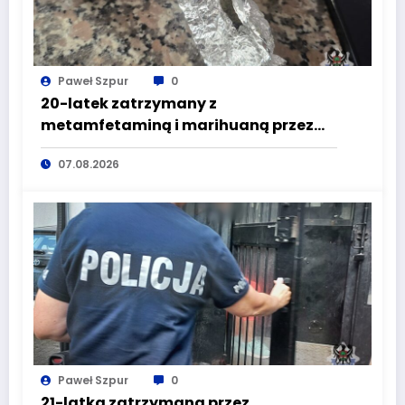
Paweł Szpur
0
20-latek zatrzymany z
metamfetaminą i marihuaną przez
głuszyckich policjantów
07.08.2026
Paweł Szpur
0
21-latka zatrzymana przez