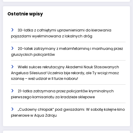
Ostatnie wpisy
33-latka z cofniętymi uprawnieniami do kierowania
pojazdami wyeliminowana z lokalnych dróg
20-latek zatrzymany z metamfetaminą i marihuaną przez
głuszyckich policjantów
Wielki sukces rekrutacyjny Akademii Nauk Stosowanych
Angelusa Silesiusa! Uczelnia bije rekordy, ale Ty wciąż masz
szansę – weź udział w II turze naboru!
21-latka zatrzymana przez policjantów kryminalnych
pierwszego komisariatu za kradzieże sklepowe
„Cudowny chłopak” pod gwiazdami. W sobotę kolejne kino
plenerowe w Aqua Zdroju