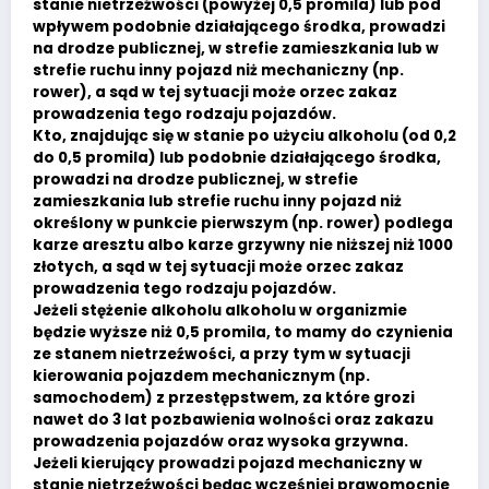
stanie nietrzeźwości (powyżej 0,5 promila) lub pod
wpływem podobnie działającego środka, prowadzi
na drodze publicznej, w strefie zamieszkania lub w
strefie ruchu inny pojazd niż mechaniczny (np.
rower), a sąd w tej sytuacji może orzec zakaz
prowadzenia tego rodzaju pojazdów.
Kto, znajdując się w stanie po użyciu alkoholu (od 0,2
do 0,5 promila) lub podobnie działającego środka,
prowadzi na drodze publicznej, w strefie
zamieszkania lub strefie ruchu inny pojazd niż
określony w punkcie pierwszym (np. rower) podlega
karze aresztu albo karze grzywny nie niższej niż 1000
złotych, a sąd w tej sytuacji może orzec zakaz
prowadzenia tego rodzaju pojazdów.
Jeżeli stężenie alkoholu alkoholu w organizmie
będzie wyższe niż 0,5 promila, to mamy do czynienia
ze stanem nietrzeźwości, a przy tym w sytuacji
kierowania pojazdem mechanicznym (np.
samochodem) z przestępstwem, za które grozi
nawet do 3 lat pozbawienia wolności oraz zakazu
prowadzenia pojazdów oraz wysoka grzywna.
Jeżeli kierujący prowadzi pojazd mechaniczny w
stanie nietrzeźwości będąc wcześniej prawomocnie