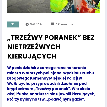
112
11.06.2024
0 Komentarze
„TRZEŹWY PORANEK” BEZ
NIETRZEŹWYCH
KIERUJĄCYCH
W poniedziałek z samego rana na terenie
miasta Wałbrzych policjanci Wydziału Ruchu
Drogowego Komendy Miejskiej Policji w
Wałbrzychu przyprowadzili działania pod
kryptonimem „Trzeźwy poranek”. W trakcie
akcji funkcjonariusze nie ujawnili kierujących,
którzy byliby na tzw. „podwójnym gazie”.