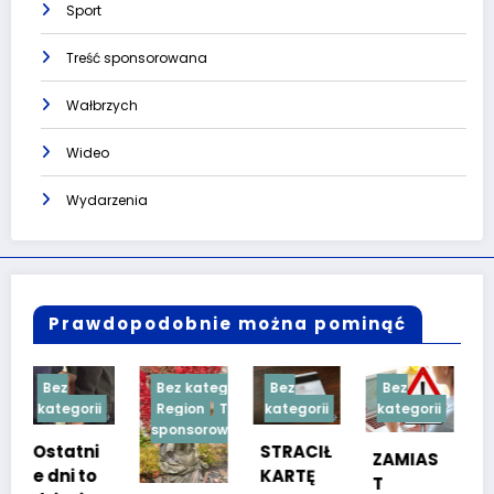
Sport
Treść sponsorowana
Wałbrzych
Wideo
Wydarzenia
Prawdopodobnie można pominąć
Bez kategorii
Bez
Bez
Bez
i
Region
Treść
kategorii
kategorii
kategorii
sponsorowana
i
STRACIŁ
TESTY
ZAMIAS
KARTĘ
SPRAW
T