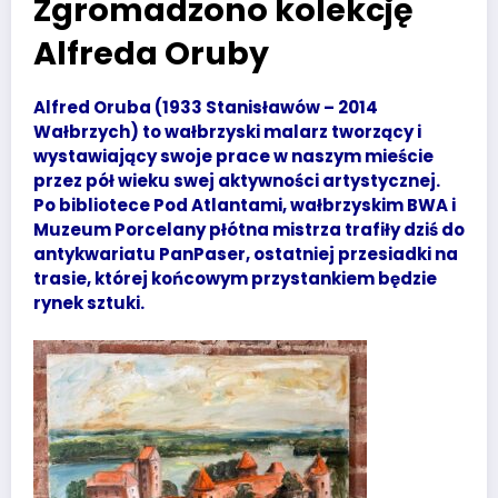
Zgromadzono kolekcję
Alfreda Oruby
Alfred Oruba (1933 Stanisławów – 2014
Wałbrzych) to wałbrzyski malarz tworzący i
wystawiający swoje prace w naszym mieście
przez pół wieku swej aktywności artystycznej.
Po bibliotece Pod Atlantami, wałbrzyskim BWA i
Muzeum Porcelany płótna mistrza trafiły dziś do
antykwariatu PanPaser, ostatniej przesiadki na
trasie, której końcowym przystankiem będzie
rynek sztuki.