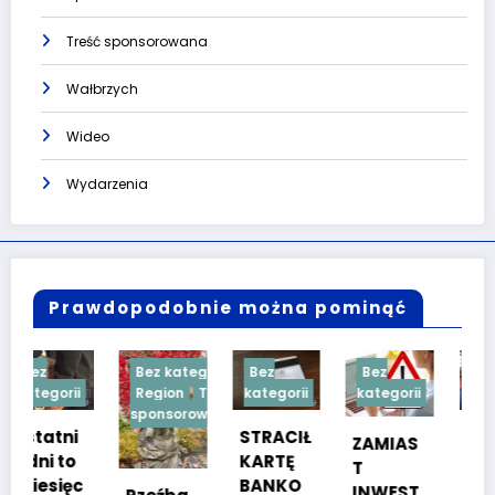
Treść sponsorowana
Wałbrzych
Wideo
Wydarzenia
Prawdopodobnie można pominąć
Bez kategorii
Bez
Bez
Bez
Region
Treść
kategorii
kategorii
kategorii
sponsorowana
STRACIŁ
TESTY
ZAMIAS
KARTĘ
SPRAW
T
BANKO
NOŚCIO
INWEST