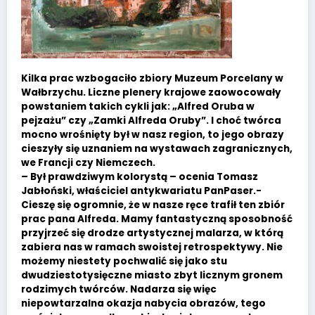
Kilka prac wzbogaciło zbiory Muzeum Porcelany w
Wałbrzychu. Liczne plenery krajowe zaowocowały
powstaniem takich cykli jak: „Alfred Oruba w
pejzażu” czy „Zamki Alfreda Oruby”. I choć twórca
mocno wrośnięty był w nasz region, to jego obrazy
cieszyły się uznaniem na wystawach zagranicznych,
we Francji czy Niemczech.
– Był prawdziwym kolorystą – ocenia Tomasz
Jabłoński, właściciel antykwariatu PanPaser.-
Cieszę się ogromnie, że w nasze ręce trafił ten zbiór
prac pana Alfreda. Mamy fantastyczną sposobność
przyjrzeć się drodze artystycznej malarza, w którą
zabiera nas w ramach swoistej retrospektywy. Nie
możemy niestety pochwalić się jako stu
dwudziestotysięczne miasto zbyt licznym gronem
rodzimych twórców. Nadarza się więc
niepowtarzalna okazja nabycia obrazów, tego