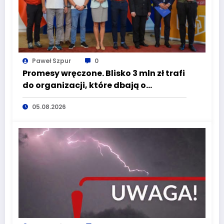
Paweł Szpur
0
Promesy wręczone. Blisko 3 mln zł trafi
do organizacji, które dbają o
bezpieczeństwo mieszkańców
05.08.2026
Dolnego Śląska