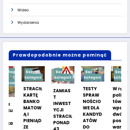
Wideo
Wydarzenia
Prawdopodobnie można pominąć
gorii
Bez
Bez
Bez
Bez
Treść
kategorii
kategorii
kategorii
kategorii
owana
STRACIŁ
TESTY
W ręce
ZAMIAS
KARTĘ
SPRAW
policjan
T
BANKO
NOŚCIO
tów
INWEST
MATOW
WE DLA
wpadło
YCJI
u
Ą I
KANDYD
dwóch
STRACIŁ
PIENIĄD
ATÓW
poszuki
PONAD
a
ZE
DO
wanych
43