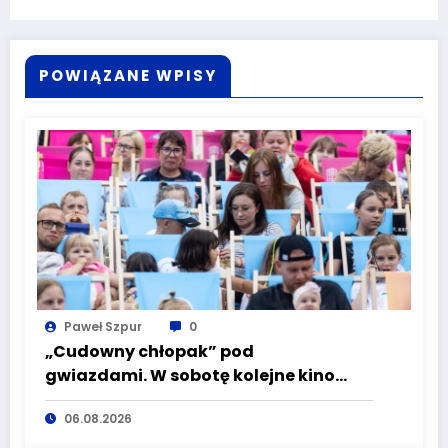
POWIĄZANE WPISY
Paweł Szpur
0
„Cudowny chłopak” pod
gwiazdami. W sobotę kolejne kino
plenerowe w Aqua Zdroju
06.08.2026