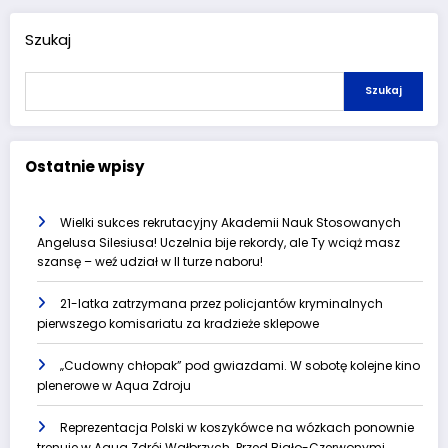
Szukaj
Szukaj
Ostatnie wpisy
Wielki sukces rekrutacyjny Akademii Nauk Stosowanych
Angelusa Silesiusa! Uczelnia bije rekordy, ale Ty wciąż masz
szansę – weź udział w II turze naboru!
21-latka zatrzymana przez policjantów kryminalnych
pierwszego komisariatu za kradzieże sklepowe
„Cudowny chłopak” pod gwiazdami. W sobotę kolejne kino
plenerowe w Aqua Zdroju
Reprezentacja Polski w koszykówce na wózkach ponownie
trenuje w Aqua Zdrój Wałbrzych. Przed Biało-Czerwonymi