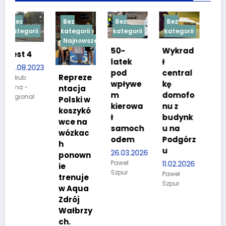
Bez
Bez
Bez
Bez
i
kategorii
kategorii
kategorii
kategorii
Najnowsze
50-
Wykrad
Ostatni
latek
ł
e dni to
023
pod
central
dziesięc
Repreze
wpływe
kę
ioro
ntacja
m
domofo
zatrzym
Polski w
kierowa
nu z
anych
koszykó
ł
budynk
02.02.2026
wce na
samoch
u na
Paweł
wózkac
odem
Podgórz
Szpur
h
u
26.03.2026
ponown
Paweł
11.02.2026
ie
Szpur
Paweł
trenuje
Szpur
w Aqua
Zdrój
Wałbrzy
ch.