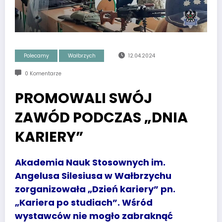
Polecamy
Wałbrzych
12.04.2024
0 Komentarze
PROMOWALI SWÓJ
ZAWÓD PODCZAS „DNIA
KARIERY”
Akademia Nauk Stosownych im.
Angelusa Silesiusa w Wałbrzychu
zorganizowała „Dzień kariery” pn.
„Kariera po studiach”. Wśród
wystawców nie mogło zabraknąć