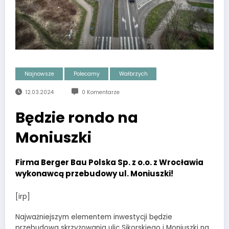
Najnowsze
Polecamy
Wałbrzych
12.03.2024
0 Komentarze
Będzie rondo na
Moniuszki
Firma Berger Bau Polska Sp. z o.o. z Wrocławia
wykonawcą przebudowy ul. Moniuszki!
[irp]
Najważniejszym elementem inwestycji będzie
przebudowa skrzyżowania ulic Sikorskiego i Moniuszki na