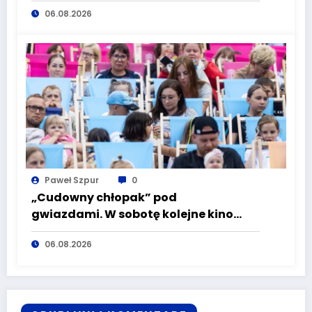
Silesiusa! Uczelnia bije rekordy, ale Ty
06.08.2026
wciąż masz szansę – weź udział w II
turze naboru!
Paweł Szpur
0
„Cudowny chłopak” pod
gwiazdami. W sobotę kolejne kino
plenerowe w Aqua Zdroju
06.08.2026