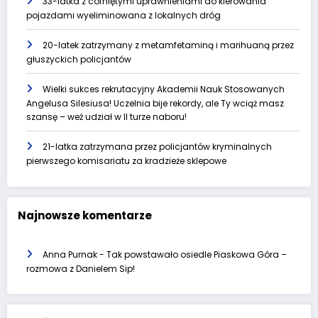
33-latka z cofniętymi uprawnieniami do kierowania
pojazdami wyeliminowana z lokalnych dróg
20-latek zatrzymany z metamfetaminą i marihuaną przez
głuszyckich policjantów
Wielki sukces rekrutacyjny Akademii Nauk Stosowanych
Angelusa Silesiusa! Uczelnia bije rekordy, ale Ty wciąż masz
szansę – weź udział w II turze naboru!
21-latka zatrzymana przez policjantów kryminalnych
pierwszego komisariatu za kradzieże sklepowe
Najnowsze komentarze
Anna Purnak
-
Tak powstawało osiedle Piaskowa Góra –
rozmowa z Danielem Sip!