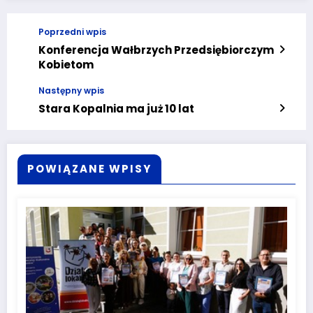
Poprzedni wpis
Konferencja Wałbrzych Przedsiębiorczym
Kobietom
Następny wpis
Stara Kopalnia ma już 10 lat
POWIĄZANE WPISY