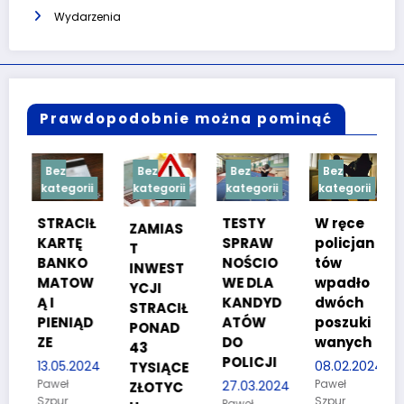
Wydarzenia
Prawdopodobnie można pominąć
orii
Bez
Bez
Bez
Bez
Treść
kategorii
kategorii
kategorii
kategorii
wana
STRACIŁ
TESTY
W ręce
ZAMIAS
KARTĘ
SPRAW
policjan
T
BANKO
NOŚCIO
tów
INWEST
MATOW
WE DLA
wpadło
YCJI
Ą I
KANDYD
dwóch
R
STRACIŁ
PIENIĄD
ATÓW
poszuki
PONAD
ZE
DO
wanych
43
POLICJI
13.05.2024
08.02.2024
TYSIĄCE
Paweł
Paweł
27.03.2024
ZŁOTYC
Szpur
Szpur
Paweł