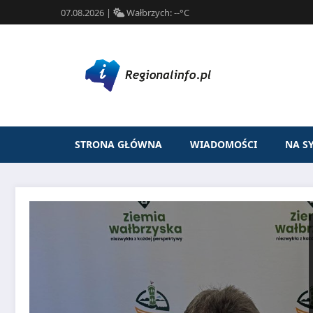
07.08.2026
|
Wałbrzych:
--°C
STRONA GŁÓWNA
WIADOMOŚCI
NA S
Przejdź
do
treści