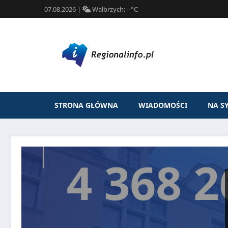
07.08.2026
|
Wałbrzych:
--°C
STRONA GŁÓWNA
WIADOMOŚCI
NA S
Przejdź
do
treści