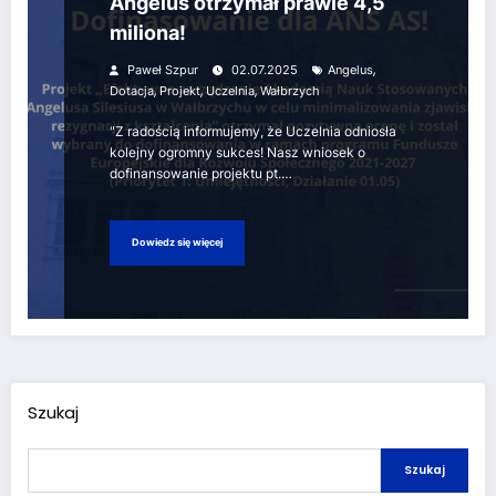
Angelus otrzymał prawie 4,5
miliona!
,
Paweł Szpur
02.07.2025
Angelus
,
,
,
Dotacja
Projekt
Uczelnia
Wałbrzych
"Z radością informujemy, że Uczelnia odniosła
kolejny ogromny sukces! Nasz wniosek o
dofinansowanie projektu pt.…
Dowiedz się więcej
Szukaj
Szukaj