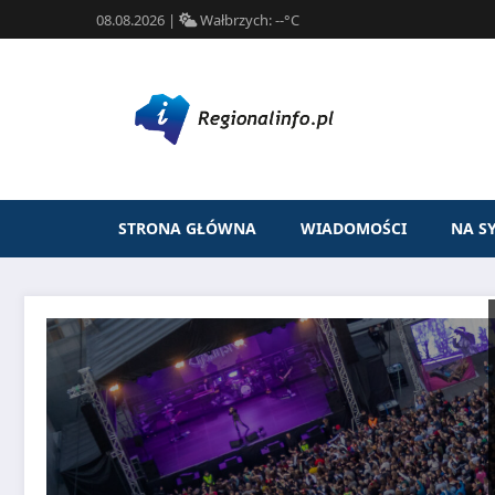
08.08.2026
|
Wałbrzych:
--°C
STRONA GŁÓWNA
WIADOMOŚCI
NA S
Przejdź
do
treści