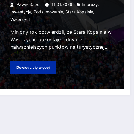
znakiem rozwoju
,
Paweł Szpur
11.01.2026
Imprezy
,
,
,
Inwestycje
Podsumowanie
Stara Kopalnia
Wałbrzych
Miniony rok potwierdził, że Stara Kopalnia w
Wałbrzychu pozostaje jednym z
najważniejszych punktów na turystycznej…
Dowiedz się więcej