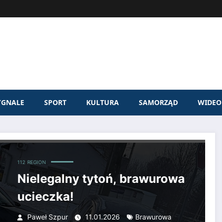
YGNALE
SPORT
KULTURA
SAMORZĄD
WIDEO
112
REGION
Nielegalny tytoń, brawurowa
ucieczka!
Paweł Szpur
11.01.2026
Brawurowa