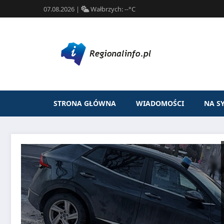
07.08.2026
|
Wałbrzych:
--°C
STRONA GŁÓWNA
WIADOMOŚCI
NA S
Przejdź
do
treści