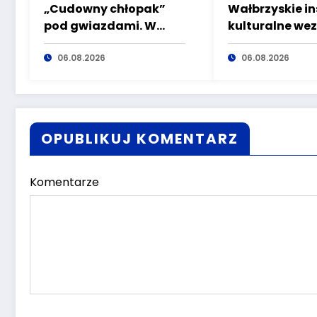
„Cudowny chłopak”
Wałbrzyskie in
pod gwiazdami. W
kulturalne we
sobotę kolejne kino
udział w Toyo
plenerowe w Aqua
06.08.2026
Półmaraton W
06.08.2026
Zdroju
OPUBLIKUJ KOMENTARZ
Komentarze