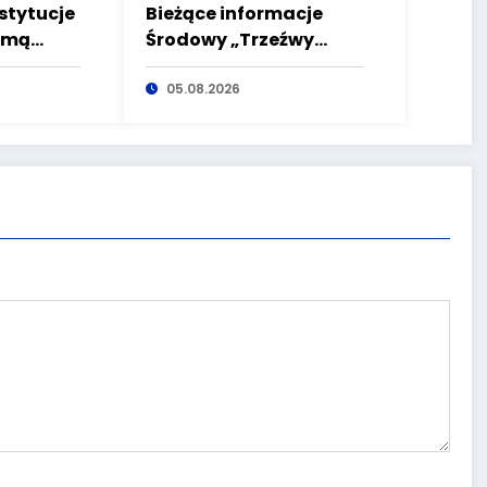
stytucje
Bieżące informacje
zmą
Środowy „Trzeźwy
ta EKO
poranek” bez
ałbrzych
nietrzeźwych
05.08.2026
kierujących! To cieszy!