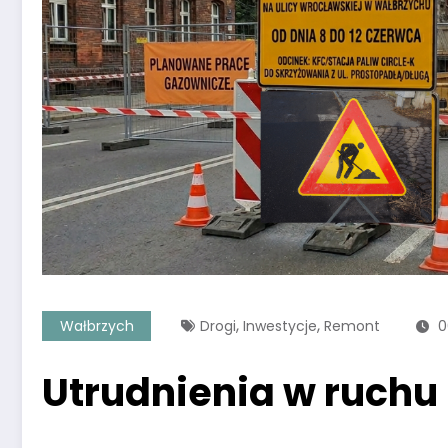
,
,
Wałbrzych
Drogi
Inwestycje
Remont
0
Utrudnienia w ruchu 