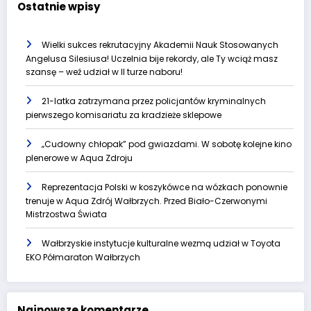
Ostatnie wpisy
Wielki sukces rekrutacyjny Akademii Nauk Stosowanych
Angelusa Silesiusa! Uczelnia bije rekordy, ale Ty wciąż masz
szansę – weź udział w II turze naboru!
21-latka zatrzymana przez policjantów kryminalnych
pierwszego komisariatu za kradzieże sklepowe
„Cudowny chłopak” pod gwiazdami. W sobotę kolejne kino
plenerowe w Aqua Zdroju
Reprezentacja Polski w koszykówce na wózkach ponownie
trenuje w Aqua Zdrój Wałbrzych. Przed Biało-Czerwonymi
Mistrzostwa Świata
Wałbrzyskie instytucje kulturalne wezmą udział w Toyota
EKO Półmaraton Wałbrzych
Najnowsze komentarze