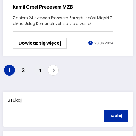
Kamil Orpel Prezesem MZB
Z dniem 24 czerwca Prezesem Zarządu spółki Miejski Z
akład Usług Komunalnych sp. z o.o. został…
Dowiedz się więcej
28.06.2024
Stronicowanie
1
2
4
…
wpisów
Szukaj
Szukaj