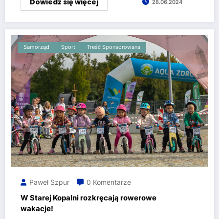
Dowiedz się więcej
28.06.2024
Samorząd
Sport
Treść Sponsorowana
Paweł Szpur
0 Komentarze
W Starej Kopalni rozkręcają rowerowe
wakacje!