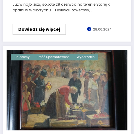
Już w najbliższą sobotę 29 czerwca na terenie Starej K
opalni w Wałbrzychu – Festiwal Rowerowy,…
Dowiedz się więcej
28.06.2024
Polecamy
Treść Sponsorowana
Wydarzenia