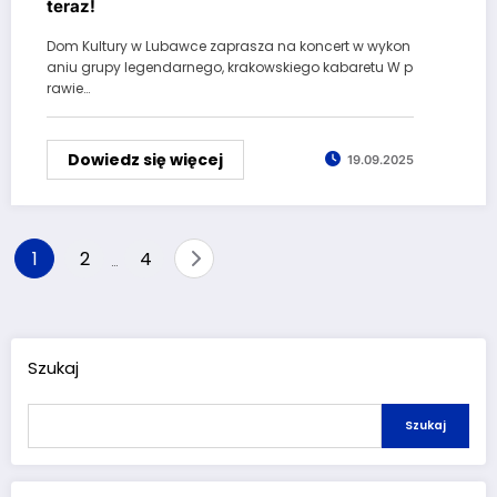
teraz!
Dom Kultury w Lubawce zaprasza na koncert w wykon
aniu grupy legendarnego, krakowskiego kabaretu W p
rawie…
Dowiedz się więcej
19.09.2025
Stronicowanie
1
2
4
…
wpisów
Szukaj
Szukaj