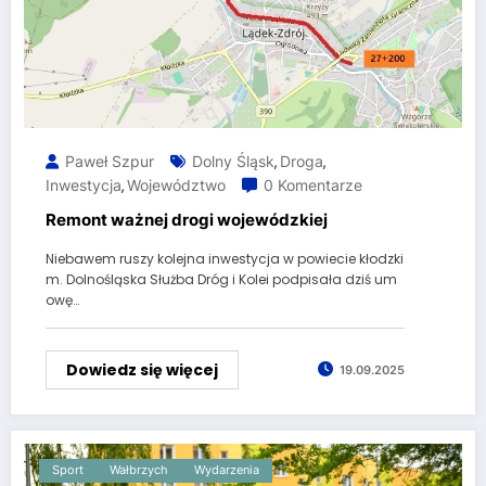
Paweł Szpur
Dolny Śląsk
Droga
,
,
Inwestycja
Województwo
0 Komentarze
,
Remont ważnej drogi wojewódzkiej
Niebawem ruszy kolejna inwestycja w powiecie kłodzki
m. Dolnośląska Służba Dróg i Kolei podpisała dziś um
owę…
Dowiedz się więcej
19.09.2025
Sport
Wałbrzych
Wydarzenia