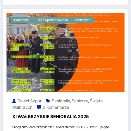
Polecamy
Treść Sponsorowana
Wałbrzych
Paweł Szpur
Senioralia
Seniorzy
Święto
,
,
,
Wałbrzych
0 Komentarze
XI WAŁBRZYSKIE SENIORALIA 2025
Program Wałbrzyskich Senioraliów: 26.09.2025r. -piąte