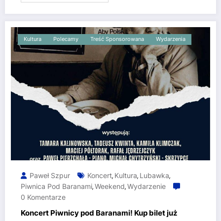
Kultura
Polecamy
Treść Sponsorowana
Wydarzenia
Paweł Szpur
Koncert
Kultura
Lubawka
,
,
,
Piwnica Pod Baranami
Weekend
Wydarzenie
,
,
0 Komentarze
Koncert Piwnicy pod Baranami! Kup bilet już