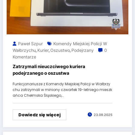
Paweł Szpur
Komendy Miejskiej Policji W
Wałbrzychu
Kurier
Oszustwo
Podejrzany
0
,
,
,
Komentarze
Zatrzymali nieuczciwego kuriera
podejrzanego o oszustwa
Funkcjonariusze z Komendy Miejskiej Policji w Wałbrzy
chu zatrzymali w miniony czwartek 19-letniego mieszk
ańca Chełmska Śląskiego,…
Dowiedz się więcej
23.09.2025