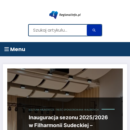
Menu
Przejdź
do
treści
KULTURA
NAJNOWSZE
TREŚĆ SPONSOROWANA
WAŁBRZYCH
Inauguracja sezonu 2025/2026
w Filharmonii Sudeckiej –