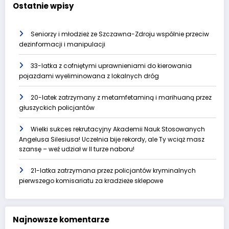
Ostatnie wpisy
Seniorzy i młodzież ze Szczawna-Zdroju wspólnie przeciw
dezinformacji i manipulacji
33-latka z cofniętymi uprawnieniami do kierowania
pojazdami wyeliminowana z lokalnych dróg
20-latek zatrzymany z metamfetaminą i marihuaną przez
głuszyckich policjantów
Wielki sukces rekrutacyjny Akademii Nauk Stosowanych
Angelusa Silesiusa! Uczelnia bije rekordy, ale Ty wciąż masz
szansę – weź udział w II turze naboru!
21-latka zatrzymana przez policjantów kryminalnych
pierwszego komisariatu za kradzieże sklepowe
Najnowsze komentarze