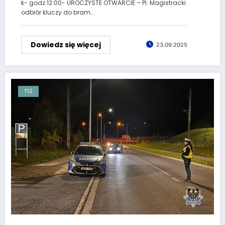
k- godz.12:00- UROCZYSTE OTWARCIE – Pl. Magistracki
odbiór kluczy do bram…
Dowiedz się więcej
23.09.2025
112