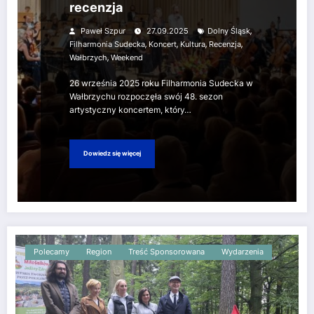
recenzja
,
Paweł Szpur
27.09.2025
Dolny Śląsk
,
,
,
,
Filharmonia Sudecka
Koncert
Kultura
Recenzja
,
Wałbrzych
Weekend
26 września 2025 roku Filharmonia Sudecka w
Wałbrzychu rozpoczęła swój 48. sezon
artystyczny koncertem, który…
Dowiedz się więcej
Polecamy
Region
Treść Sponsorowana
Wydarzenia