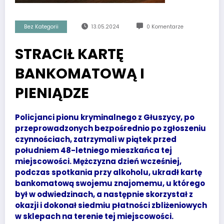
Bez Kategorii
13.05.2024
0 Komentarze
STRACIŁ KARTĘ
BANKOMATOWĄ I
PIENIĄDZE
Policjanci pionu kryminalnego z Głuszycy, po
przeprowadzonych bezpośrednio po zgłoszeniu
czynnościach, zatrzymali w piątek przed
południem 48-letniego mieszkańca tej
miejscowości. Mężczyzna dzień wcześniej,
podczas spotkania przy alkoholu, ukradł kartę
bankomatową swojemu znajomemu, u którego
był w odwiedzinach, a następnie skorzystał z
okazji i dokonał siedmiu płatności zbliżeniowych
w sklepach na terenie tej miejscowości.