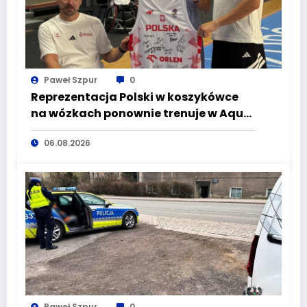
Paweł Szpur
0
Reprezentacja Polski w koszykówce
na wózkach ponownie trenuje w Aqua
Zdrój Wałbrzych. Przed Biało-
06.08.2026
Czerwonymi Mistrzostwa Świata
Paweł Szpur
0