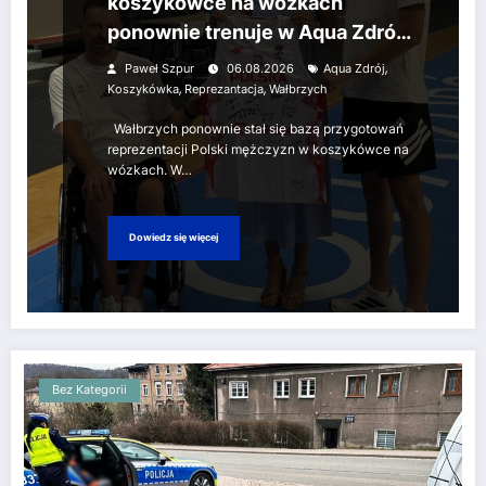
koszykówce na wózkach
ponownie trenuje w Aqua Zdrój
Wałbrzych. Przed Biało-
,
Paweł Szpur
06.08.2026
Aqua Zdrój
Czerwonymi Mistrzostwa
,
,
Koszykówka
Reprezantacja
Wałbrzych
Świata
Wałbrzych ponownie stał się bazą przygotowań
reprezentacji Polski mężczyzn w koszykówce na
wózkach. W…
Dowiedz się więcej
Bez Kategorii