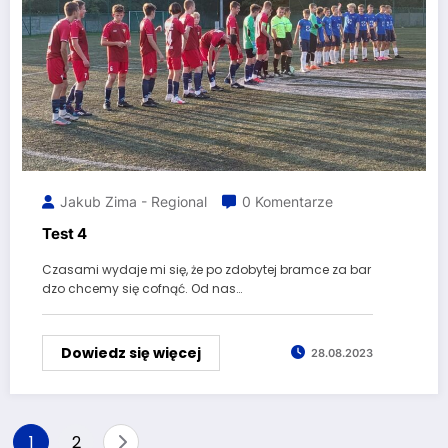
Jakub Zima - Regional
0 Komentarze
Test 4
Czasami wydaje mi się, że po zdobytej bramce za bar
dzo chcemy się cofnąć. Od nas…
Dowiedz się więcej
28.08.2023
Stronicowanie
1
2