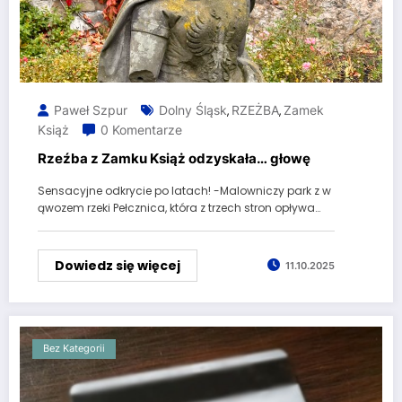
Paweł Szpur
Dolny Śląsk
RZEŻBA
Zamek
,
,
Książ
0 Komentarze
Rzeźba z Zamku Książ odzyskała… głowę
Sensacyjne odkrycie po latach! -Malowniczy park z w
ąwozem rzeki Pełcznica, która z trzech stron opływa…
Dowiedz się więcej
11.10.2025
Bez Kategorii