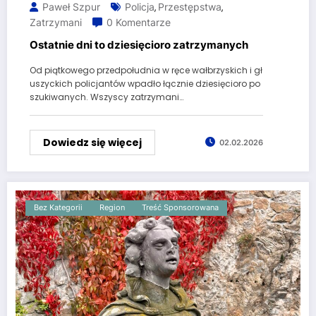
Paweł Szpur
Policja
Przestępstwa
,
,
Zatrzymani
0 Komentarze
Ostatnie dni to dziesięcioro zatrzymanych
Od piątkowego przedpołudnia w ręce wałbrzyskich i gł
uszyckich policjantów wpadło łącznie dziesięcioro po
szukiwanych. Wszyscy zatrzymani…
Dowiedz się więcej
02.02.2026
Bez Kategorii
Region
Treść Sponsorowana