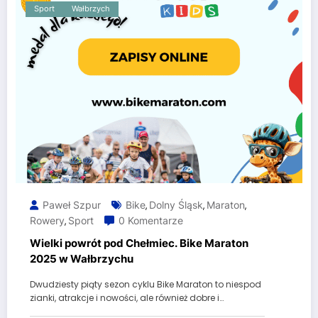
Sport
Wałbrzych
Paweł Szpur
Bike
Dolny Śląsk
Maraton
,
,
,
Rowery
Sport
0 Komentarze
,
Wielki powrót pod Chełmiec. Bike Maraton
2025 w Wałbrzychu
Dwudziesty piąty sezon cyklu Bike Maraton to niespod
zianki, atrakcje i nowości, ale również dobre i…