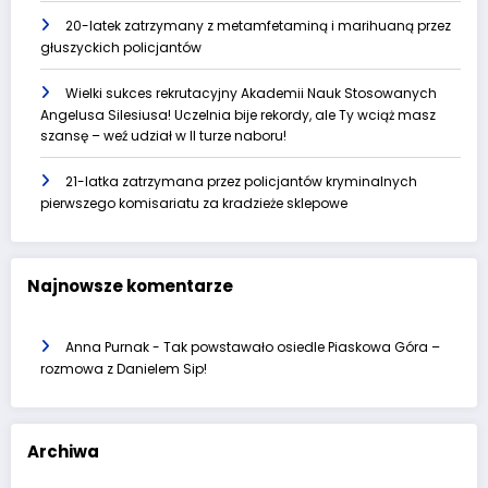
20-latek zatrzymany z metamfetaminą i marihuaną przez
głuszyckich policjantów
Wielki sukces rekrutacyjny Akademii Nauk Stosowanych
Angelusa Silesiusa! Uczelnia bije rekordy, ale Ty wciąż masz
szansę – weź udział w II turze naboru!
21-latka zatrzymana przez policjantów kryminalnych
pierwszego komisariatu za kradzieże sklepowe
Najnowsze komentarze
Anna Purnak
-
Tak powstawało osiedle Piaskowa Góra –
rozmowa z Danielem Sip!
Archiwa