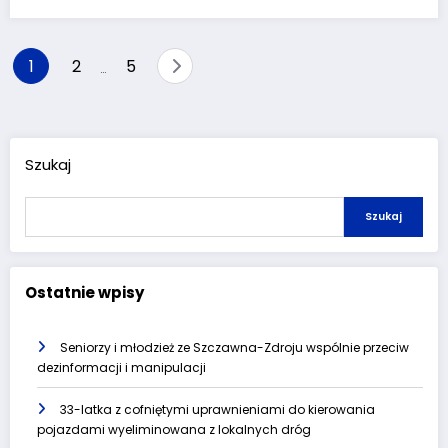
Stronicowanie
1
2
5
…
wpisów
Szukaj
Szukaj
Ostatnie wpisy
Seniorzy i młodzież ze Szczawna-Zdroju wspólnie przeciw
dezinformacji i manipulacji
33-latka z cofniętymi uprawnieniami do kierowania
pojazdami wyeliminowana z lokalnych dróg