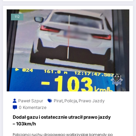
112
Paweł Szpur
Pirat
Policja
Prawo Jazdy
,
,
0 Komentarze
Dodał gazu i ostatecznie utracił prawo jazdy
– 103km/h
Policjanci ruchu drogowego wałbrzyskiej komendy po