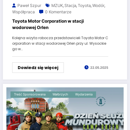
Paweł Szpur
MZUK
Stacja
Toyota
Wodór
,
,
,
,
Współpraca
0 Komentarze
Toyota Motor Corporation w stacji
wodorowej Orlen
Kolejna wizyta robocza przedstawicieli Toyota Motor C
orporation w stacji wodorowej Orlen przy ul. Wysockie
go w…
Dowiedz się więcej
22.05.2025
Treść Sponsorowana
Wałbrzych
Wydarzenia